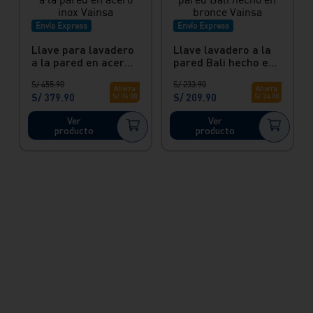
Envío Express
Envío Express
Llave para lavadero
Llave lavadero a la
a la pared en acero
pared Bali hecho en
inox Vainsa
bronce Vainsa
S/
455
.
90
S/
233
.
90
Ahorra
Ahorra
S/
379
.
90
S/
209
.
90
S/
76
.
00
S/
24
.
00
Ver
Ver
producto
producto