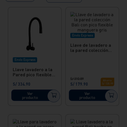
Envío Express
Llave de lavadero a
la pared colección
Bali con pico flexible
manguera gris
Envío Express
Llave lavadero a la
Pared pico flexible
black negro Bali
S/
310
.
89
Ahorra
S/
334
.
90
S/
179
.
90
Vainsa
S/
130
.
99
Ver
Ver
producto
producto