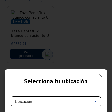
Envío Gratis
Taza Pentaflux
blanco con asiento U
S/
589
.
91
Ver
producto
Comprar taza de baño flux
Selecciona tu ubicación
Tu espacio con la vanguardia de nuestras tazas de baño Flux en Vainsa
Innova, donde la innovación se encuentra con el diseño. Al comprar una
Ubicación
taza de baño Flux, inviertes en la combinación perfecta de eficiencia y
estilo moderno.