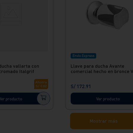
Envío Express
ducha vallarta con
Llave para ducha Avante
cromado Italgrif
comercial hecho en bronce 
Ahorra
S/
172
.
91
S/
0
.
02
Ver producto
Ver producto
Mostrar más