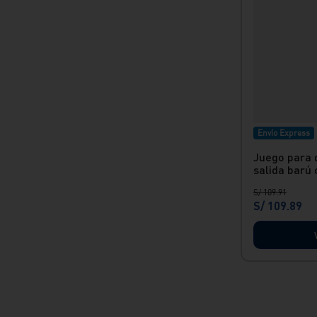
Envío Express
Juego para 
salida barú 
S/
109
.
91
S/
109
.
89