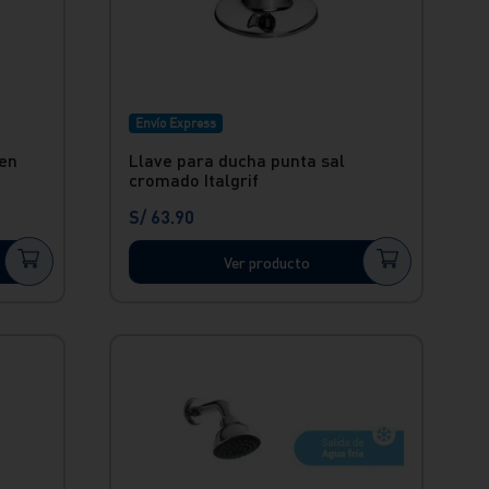
Envío Express
 en
Llave para ducha punta sal
cromado Italgrif
S/
63
.
90
Ver producto