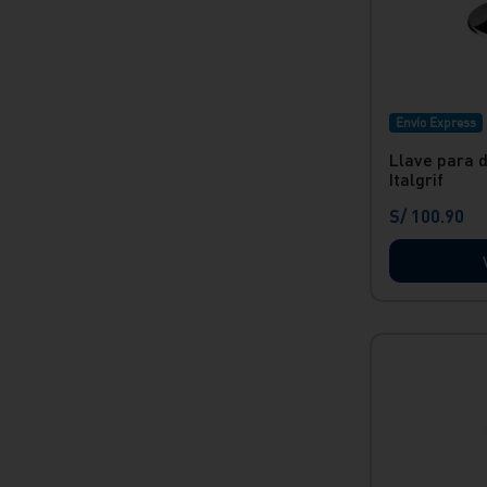
Envío Express
Llave para 
Italgrif
S/
100
.
90