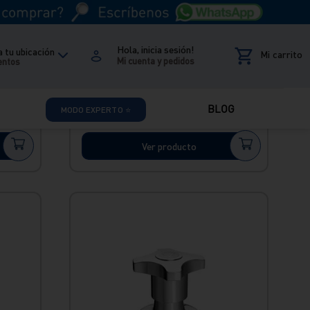
Hola, inicia sesión!
 tu ubicación
Envío Express
entos
Llave para ducha bavaro cromado
Italgrif
BLOG
MODO EXPERTO ⭐
S/
48
.
90
Ver producto