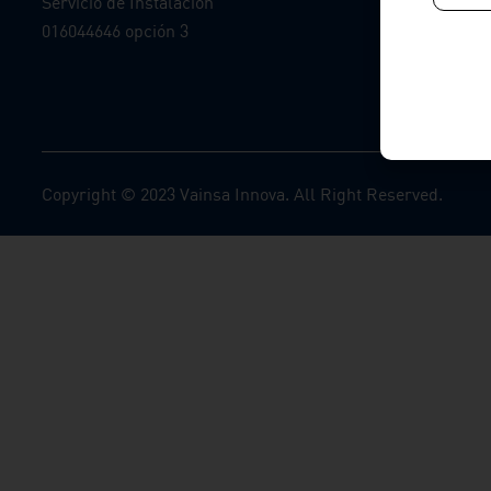
Servicio de Instalación
016044646 opción 3
Copyright © 2023 Vainsa Innova. All Right Reserved.