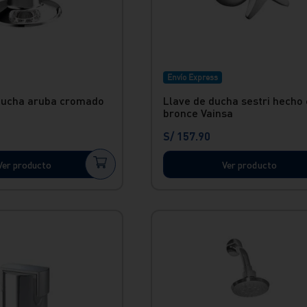
Envío Express
ducha aruba cromado
Llave de ducha sestri hecho
bronce Vainsa
S/
157
.
90
Ver producto
Ver producto