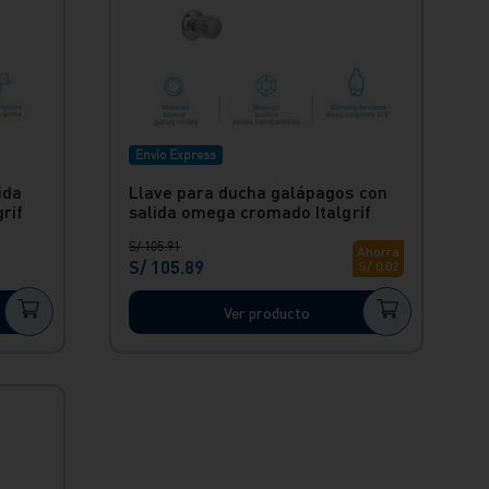
Envío Express
ida
Llave para ducha galápagos con
rif
salida omega cromado Italgrif
S/
105
.
91
Ahorra
S/
105
.
89
S/
0
.
02
Ver producto