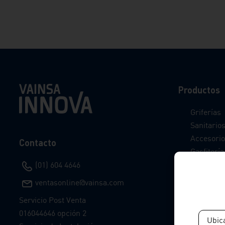
Productos
Griferías
Sanitario
Accesorio
Contacto
Gasfitería
Catálogo 
(01) 604 4646
Catálogo I
ventasonline@vainsa.com
Preciazos
Servicio Post Venta
016044646 opción 2
Ubic
Síguenos