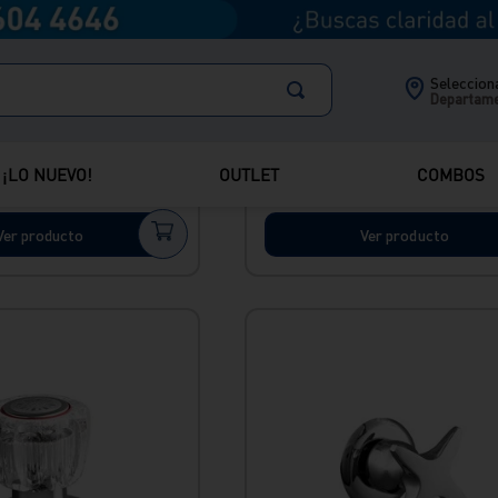
Selecciona
Envío Express
Departam
cha con salida
Llave de ducha con salida
aska Vainsa
cromada Ibiza Vainsa
¡LO NUEVO!
OUTLET
COMBOS
S/
149
.
90
Ver producto
Ver producto