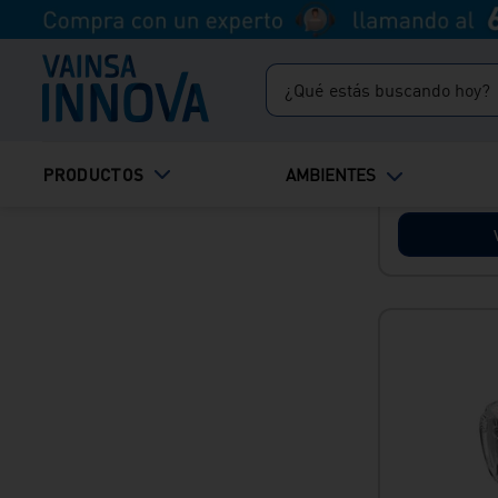
¿Qué estás buscando hoy?
Envío Express
Llave de du
cromada Ch
TÉRMINOS MÁS BUSCADOS
PRODUCTOS
AMBIENTES
S/
332
.
90
1
.
inodoro
2
.
lavadero
3
.
ducha
4
.
bali