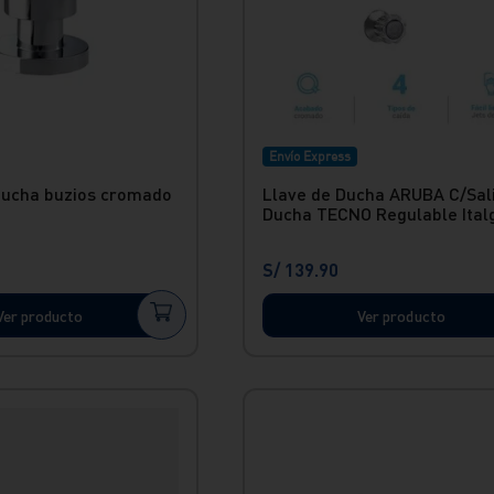
Envío Express
ducha buzios cromado
Llave de Ducha ARUBA C/Sal
Ducha TECNO Regulable Italg
S/
139
.
90
Ver producto
Ver producto