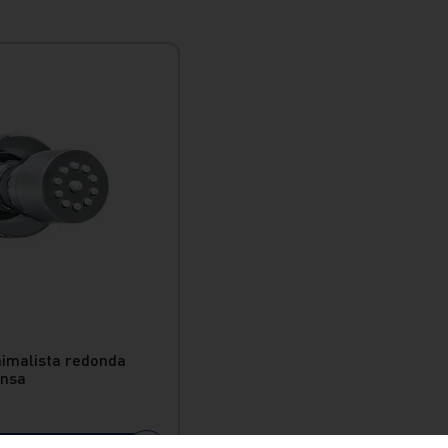
nimalista redonda
insa