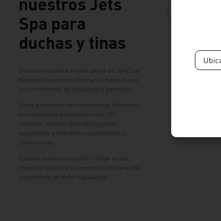
nuestros Jets
Spa para
duchas y tinas
Ubic
Descubre nuestra amplia gama de Jets Spa
diseñados para transformar tu rutina diaria
en un momento de relajación y bienestar.
Estos accesorios de hidromasaje, fabricados
en materiales duraderos como ABS
cromado, ofrecen diversas opciones
adaptables a diferentes necesidades y
preferencias.
Explora nuestra colección y elige el que
mejor se adapte a tus necesidades para una
experiencia de baño inigualable.