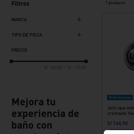
Filtros
1
producto
MARCA
Vainsa
TIPO DE PIEZA
JETS SPA
S/ 160.00
–
S/ 170.00
Mejora tu
Envío Express
Jets spa mi
experiencia de
cromada Va
baño con
S/
160
.
90