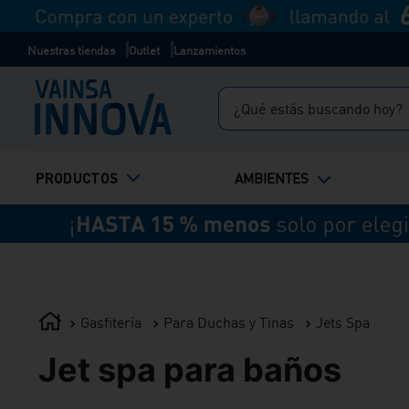
Nuestras tiendas
Outlet
Lanzamientos
¿Qué estás buscando hoy?
TÉRMINOS MÁS BUSCADOS
PRODUCTOS
AMBIENTES
1
.
inodoro
2
.
lavadero
3
.
ducha
4
.
bali
Gasfitería
Para Duchas y Tinas
Jets Spa
Jet spa para baños