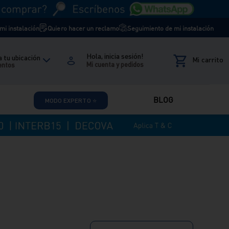
i instalación
Quiero hacer un reclamo
Seguimiento de mi instalación
Hola, inicia sesión!
 tu ubicación
entos
BLOG
MODO EXPERTO ⭐