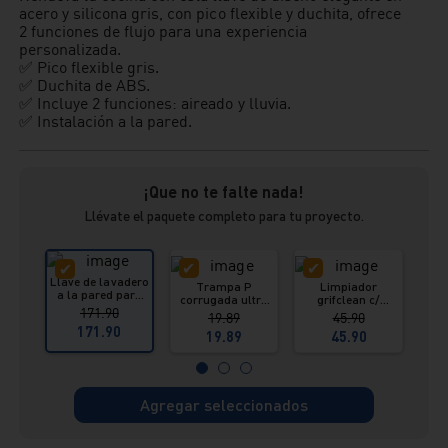
acero y silicona gris, con pico flexible y duchita, ofrece
2 funciones de flujo para una experiencia
personalizada.
✅ Pico flexible gris.
✅ Duchita de ABS.
✅ Incluye 2 funciones: aireado y lluvia.
✅ Instalación a la pared.
¡Que no te falte nada!
Llévate el paquete completo para tu proyecto.
Llave de lavadero
Trampa P
Limpiador
a la pared para
corrugada ultra
grifclean c/
re
cocina Cabo
171.90
flexible universal
pulverizador 615
i
19.89
45.90
Blanco color
ml Vainsa
171.90
gris, Italgrif
19.89
45.90
Agregar seleccionados