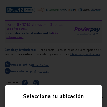
Cambios y devoluciones:
: Tienes hasta 7 días útiles desde la recepción de tu
producto para realizar tus cambios y devoluciones.
Términos y condiciones
Venta telefónica
01 604 4646
Venta whatsapp
01) 604 4646
Comparte
Selecciona tu ubicación
Ficha Técnica