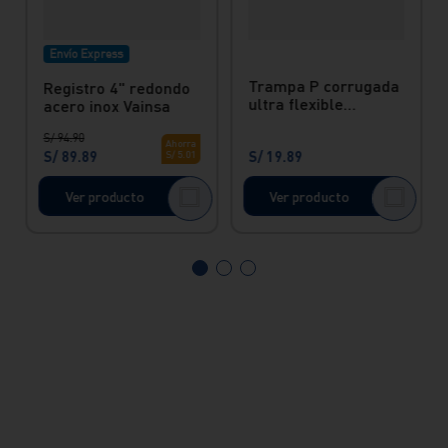
Envío Express
Trampa P corrugada
Registro 4" redondo
ultra flexible
acero inox Vainsa
universal
S/
94
.
90
Ahorra
S/
89
.
89
S/
19
.
89
S/
5
.
01
Ver producto
Ver producto