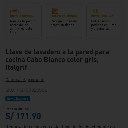
Envío Express
Retiro en tienda
Envío Regular
Realiza tu pedido
Recoge tu pedido
Entregamos
antes de las 11
gratis en tienda.
pedidos en Lima
a.m. y recíbelo
y provincias.
HOY.
Llave de lavadero a la pared para
cocina Cabo Blanco color gris,
Italgrif
Califica el producto
SKU
:
4121GR02QSGL
Envío Express
S/
171
.
90
Renueva tu cocina con esta llave de diseño elegante en