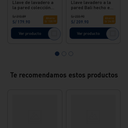
Llave de lavadero a
Llave lavadero a la
la pared colección
pared Bali hecho en
Bali con pico flexible
bronce Vainsa
S/
310
.
89
S/
233
.
90
manguera gris
Ahorra
Ahorra
S/
179
.
90
S/
209
.
90
S/
130
.
99
S/
24
.
00
Ver producto
Ver producto
Te recomendamos estos productos