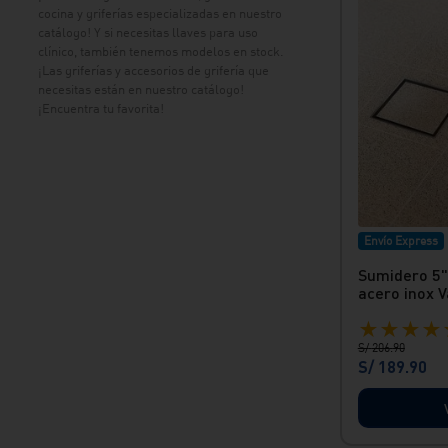
cocina y griferías especializadas en nuestro
» Durabilidad: Las válvulas de
catálogo! Y si necesitas llaves para uso
UPVC son duraderas y
clínico, también tenemos modelos en stock.
mantienen su integridad
¡Las griferías y accesorios de grifería que
estructural incluso en
necesitas están en nuestro catálogo!
¡Encuentra tu favorita!
condiciones adversas, lo que
reduce la necesidad de
reemplazos frecuentes y
mantenimiento.<br/> »
Facilidad de Instalación: La
rosca interna de NPT 1/2"
Envío Express
permite una instalación rápida y
Sumidero 5"
sencilla, compatible con la
acero inox V
mayoría de los sistemas de
★
★
★
★
tuberías estándar.<br/> »
S/
206
.
90
Resistencia a la Corrosión: El
S/
189
.
90
material UPVC es altamente
resistente a la corrosión, lo que
la hace ideal para sistemas que