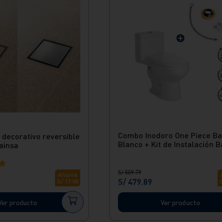
Combo Inodoro One Piece Ba
 decorativo reversible
Blanco + Kit de Instalación B
ainsa
★
S/
509
.
79
Ahorra
S/
479
.
89
S/
17
.
00
Ver producto
Ver producto