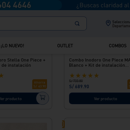
Selecciona
Departam
¡LO NUEVO!
OUTLET
COMBOS
Envío Gratis
ro Stella One Piece +
Combo Inodoro One Piece M
 de instalación
Blanco + Kit de instalación
Premium
★
★
★
★
★
★
S/
733
.
80
Ahorra
S/
689
.
90
S/
43
.
90
Ver producto
Ver producto