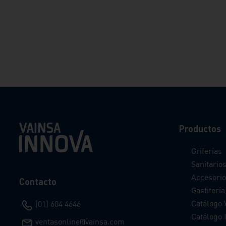
transportan agua.<br/> » No
Conductividad: Al ser de
plástico, el UPVC no es
conductor de electricidad.
<br/>
✅ 3 niveles de temperatura.
<br> ✅Ducha teléfono con
modos de salida.<br> ✅5
sistemas de seguridad.<br>
✅Presion de encendido (PSI):
1.5 PSI<br> ✅Presión
Productos
recomendada (PSI): 7.5
PSI<br>
Griferías
Sanitario
Accesorio
Contacto
Gasfitería
Catálogo 
(01) 604 4646
Catálogo I
ventasonline@vainsa.com