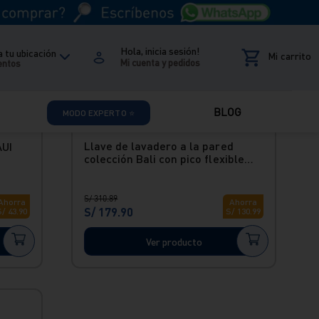
Hola, inicia sesión!
 tu ubicación
entos
BLOG
MODO EXPERTO ⭐
Envío Express
Llave de lavadero a la pared
AUI
colección Bali con pico flexible
manguera gris
S/
310
.
89
Ahorra
Ahorra
S/
179
.
90
S/
43
.
90
S/
130
.
99
Ver producto