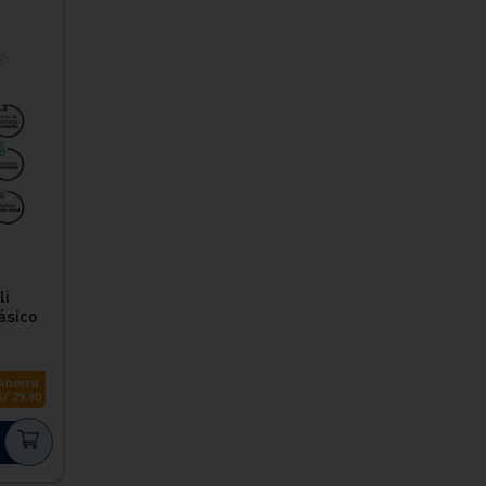
li
ásico
Ahorra
S/
29
.
90