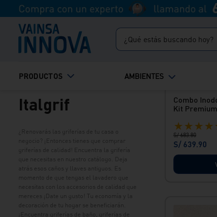
RAPIDUCHA VR41 5500W CON
condiciones adversas, lo que
DUCHA TELEFONO NEGRO
Salida de ducha tipo española
reduce la necesidad de
RAPIDUCHA VR31 5500W CON
de 40 cm
reemplazos frecuentes y
¿Qué estás buscando hoy?
DUCHA TELEFONO NEGRO
Ducha teléfono
mantenimiento.<br> »
Ducha teléfono con tipos de
S/ 4.00
–
S/ 4000.00
Facilidad de Instalación: La
salida
rosca interna de NPT 1"
TÉRMINOS MÁS BUSCADOS
Ducha teléfono con barra
permite una instalación rápida y
PRODUCTOS
AMBIENTES
Envío Gratis
1
.
inodoro
deslizante y repisa integrada
sencilla, compatible con la
Ducha teléfono con 3 modos de
mayoría de los sistemas de
Italgrif
Combo Inodo
2
.
lavadero
salida
Kit Premium
tuberías estándar.<br> »
3
.
ducha
Resistencia a la Corrosión: El
★
★
★
★
¿Renovarás las griferías de tu casa o
material UPVC es altamente
4
.
bali
S/
683
.
80
negocio? ¡Entonces tienes que comprar
S/
639
.
90
resistente a la corrosión, lo que
griferías de calidad! Encuentra la grifería
la hace ideal para sistemas que
que necesitas en nuestro catálogo. Deja
transportan agua.<br> » No
atrás esos caños y llaves antiguos. Es
momento de que tengas el lavadero que
Conductividad: Al ser de
necesitas con los accesorios de calidad que
plástico, el UPVC no es
mereces ¡Date un gusto! Tu economía y la
conductor de electricidad.
decoración de tu hogar se beneficiarán.
<br>
¡Encuentra griferías de baño, griferías de