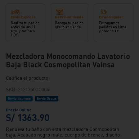
Envío Express
Retiro en tienda
Envío Regular
Realiza tu pedido
Recoge tu pedido
Entregamos
antes de las 11
gratis en tienda.
pedidos en Lima
a.m. y recíbelo
y provincias.
HOY.
Mezcladora Monocomando Lavatorio
Baja Black Cosmopolitan Vainsa
Califica el producto
SKU
:
2121750CO004
Envío Express
Envío Gratis
S/
1363
.
90
Renueva tu baño con esta mezcladora Cosmopolitan
baja. Acabado negro mate, cuerpo de bronce, diseño