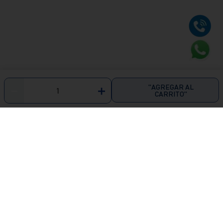
"AGREGAR AL
－
＋
CARRITO"