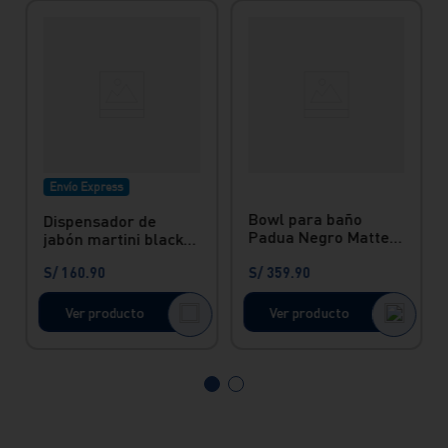
Envío Express
Bowl para baño
Dispensador de
Padua Negro Matte -
jabón martini black
Vainsa
Vainsa
S/
160
.
90
S/
359
.
90
Ver producto
Ver producto