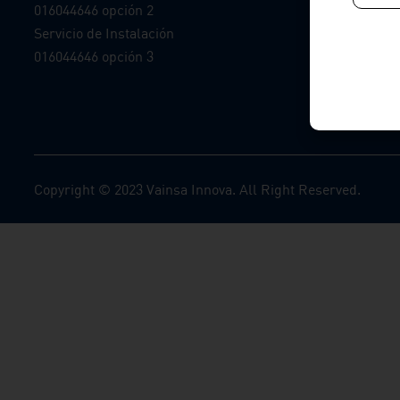
016044646 opción 2
Síguenos
Servicio de Instalación
016044646 opción 3
Copyright © 2023 Vainsa Innova. All Right Reserved.