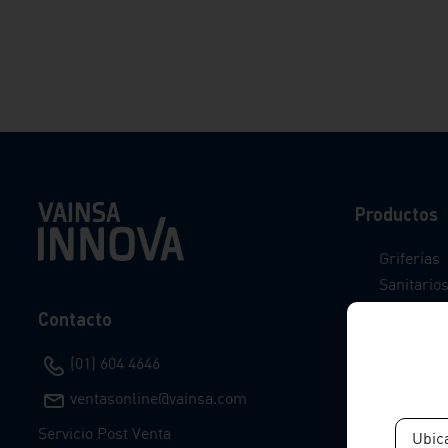
Productos
Griferías
Sanitario
Accesorio
Contacto
Gasfitería
Catálogo 
(01) 604 4646
Catálogo I
ventasonline@vainsa.com
Preciazos
Servicio Post Venta
Ubic