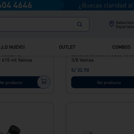
Selecciona
Departam
Envío Express
¡LO NUEVO!
OUTLET
COMBOS
ifclean c/
Sistema de cierre disco cer
r 615 ml Vainsa
3/8 Vainsa
S/
32
.
90
Ver producto
Ver producto