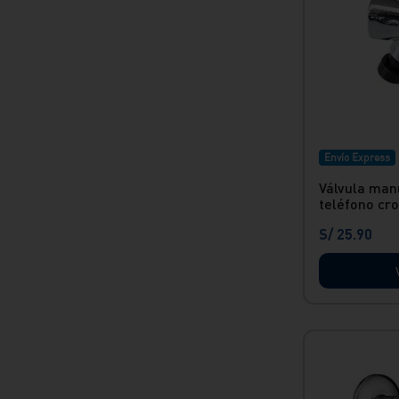
Conductividad: Al ser de
plástico, el UPVC no es
conductor de electricidad.
<br>
» Durabilidad: Las válvulas de
UPVC son duraderas y
mantienen su integridad
Envío Express
estructural incluso en
condiciones adversas, lo que
Válvula man
teléfono cro
reduce la necesidad de
reemplazos frecuentes y
S/
25
.
90
mantenimiento.<br/> »
Facilidad de Instalación: La
rosca interna de NPT 1/2"
permite una instalación rápida y
sencilla, compatible con la
mayoría de los sistemas de
tuberías estándar.<br/> »