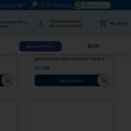
Hola, inicia sesión!
 tu ubicación
entos
Envío Express
BLOG
MODO EXPERTO ⭐
ámico
Par de pernos de anclaje de acero
galvanizado para inodoro Italgrif
S/
7
.
89
Ver producto