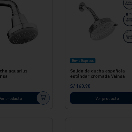
Envío Express
ucha aquarius
Salida de ducha española
insa
estándar cromada Vainsa
S/
160
.
90
Ver producto
Ver producto