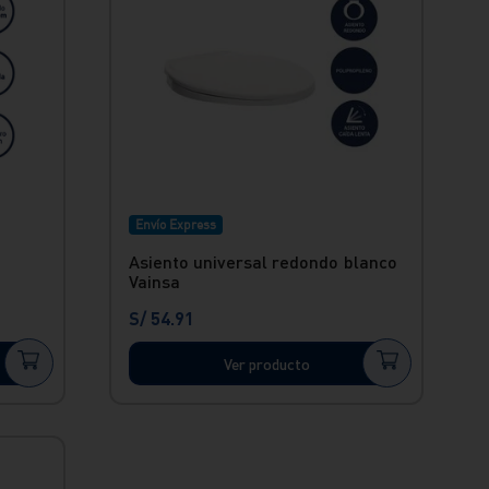
Envío Express
Asiento universal redondo blanco
Vainsa
S/
54
.
91
Ver producto