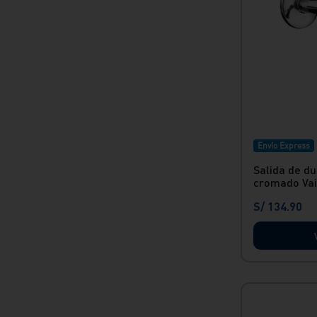
Resistencia a la Corrosión: El
material UPVC es altamente
resistente a la corrosión, lo que
la hace ideal para sistemas que
transportan agua.<br/> » No
Conductividad: Al ser de
plástico, el UPVC no es
conductor de electricidad.
<br/>
Envío Express
Salida de d
cromado Va
S/
134
.
90