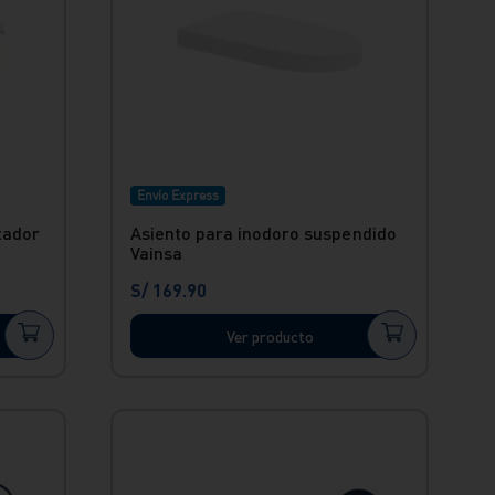
Envío Express
tador
Asiento para inodoro suspendido
Vainsa
S/
169
.
90
Ver producto