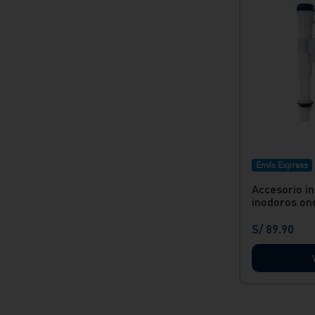
Envío Express
Accesorio in
inodoros on
S/
89
.
90