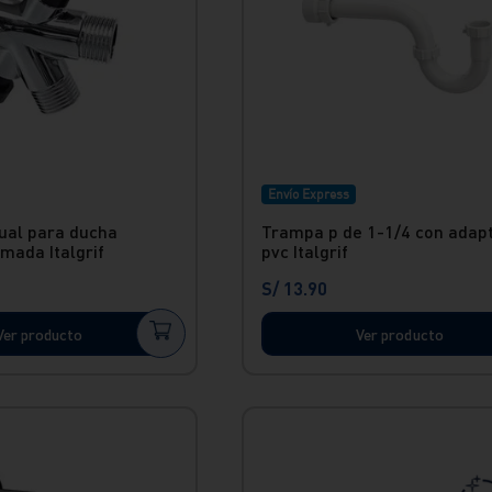
Envío Express
ual para ducha
Trampa p de 1-1/4 con adap
mada Italgrif
pvc Italgrif
S/
13
.
90
Ver producto
Ver producto