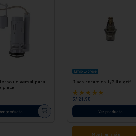
Envío Express
terno universal para
Disco cerámico 1/2 Italgrif
e piece
★
★
★
★
★
S/
21
.
90
Ver producto
Ver producto
Mostrar más