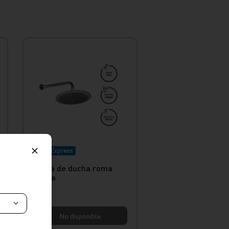
Envío Express
Salida de ducha roma
Vainsa
No disponible