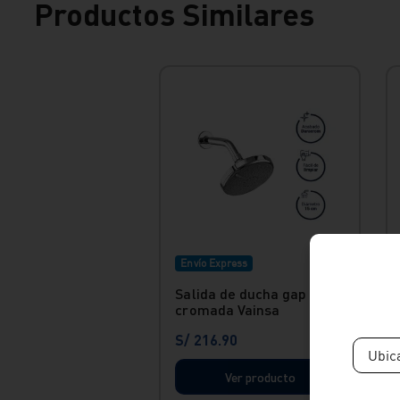
Productos Similares
Envío Express
Salida de ducha gap 15
cromada Vainsa
S/
216
.
90
Ubic
Ver producto