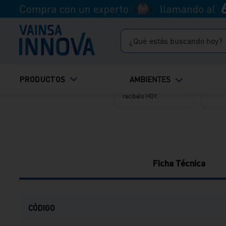
¿Qué estás buscando hoy?
TÉRMINOS MÁS BUSCADOS
Envío Express
Retir
PRODUCTOS
AMBIENTES
Realiza tu pedido
Recog
1
.
inodoro
antes de las 11 a.m. y
gratis
recíbelo HOY.
2
.
ducha
3
.
lavadero
4
.
bali
Ficha Técnica
CÓDIGO