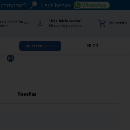
Hola, inicia sesión!
 tu ubicación
entos
ciones:
: Tienes hasta 7 días útiles desde la recepción de tu producto
s cambios y devoluciones.
Términos y condiciones
nica
Venta whatsapp
01 604 4646
01) 604 4646
BLOG
MODO EXPERTO ⭐
Reseñas