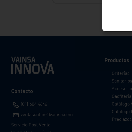
Productos
Griferías
Sanitario
Accesorio
Contacto
Gasfitería
Catálogo 
(01) 604 4646
Catálogo I
ventasonline@vainsa.com
Preciazos
Servicio Post Venta