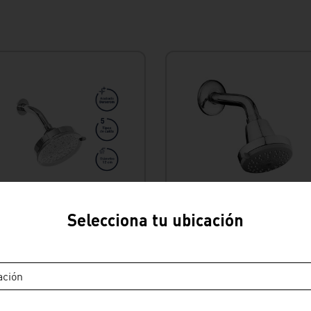
Envío Express
Envío Express
Selecciona tu ubicación
Salida de ducha española
Salida de ducha aquarius
estándar cromada Vainsa
cromado Vainsa
S/
160
.
90
S/
134
.
90
ación
Ver producto
Ver producto