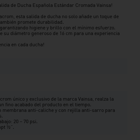
Salida de Ducha Española Estándar Cromada Vainsa!
acrom, esta salida de ducha no solo añade un toque de
 también promete durabilidad.
 garantizando higiene y brillo con el mínimo esfuerzo.
ece su diámetro generoso de 16 cm para una experiencia
rencia en cada ducha!
rom único y exclusivo de la marca Vainsa, realza la
n fino acabado del producto en el tiempo.
 membrana anti-caliche y con rejilla anti-sarro para
s.
ajo: 20 – 70 psi.
npt ½”.