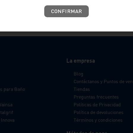
CONFIRMAR
La empresa
Blog
s
Contáctanos y Puntos de ven
s para Baño
Tiendas
Preguntas frecuentes
Vainsa
Políticas de Privacidad
talgrif
Política de devoluciones
 Innova
Términos y condiciones