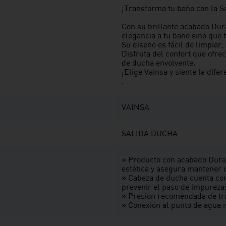
¡Transforma tu baño con la 
Con su brillante acabado Dur
elegancia a tu baño sino que
Su diseño es fácil de limpiar,
Disfruta del confort que ofr
de ducha envolvente.
¡Elige Vainsa y siente la dife
.
VAINSA
SALIDA DUCHA
» Producto con acabado Durac
estética y asegura mantener u
» Cabeza de ducha cuenta con
prevenir el paso de impureza
» Presión recomendada de trab
» Conexión al punto de agua 