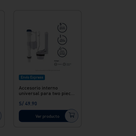
Envío Express
Accesorio interno
universal para two piece
palanca
S/
49
.
90
Ver producto