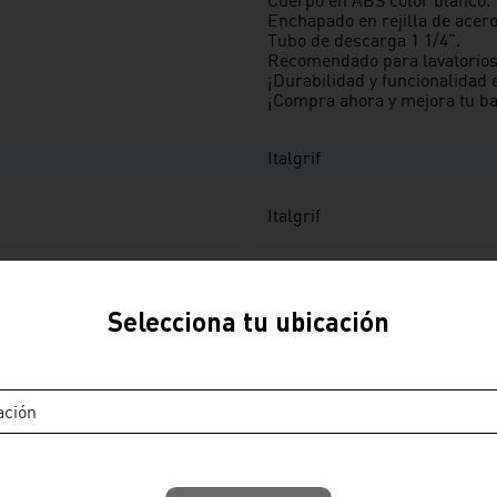
Cuerpo en ABS color blanco.
Enchapado en rejilla de acero
Tubo de descarga 1 1/4".
Recomendado para lavatorios
¡Durabilidad y funcionalidad 
¡Compra ahora y mejora tu bañ
Italgrif
Italgrif
DESAGUE
Selecciona tu ubicación
Enchapado en rejilla de acero
Blanco
ación
ABS