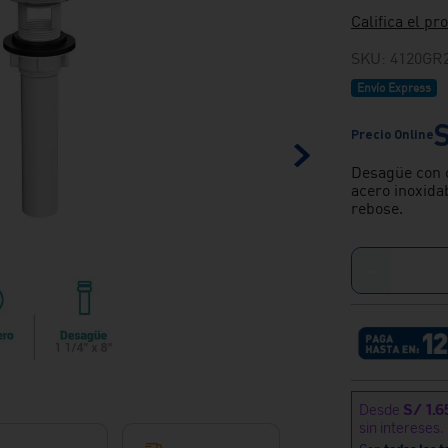
Califica el pr
SKU
:
4120GR
Envío Express
Desagüe con c
acero inoxida
rebose.
－