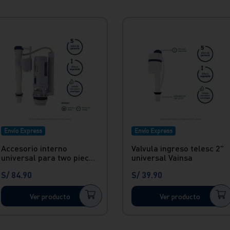
Envío Express
Envío Express
Accesorio interno
Valvula ingreso telesc 2"
universal para two piece
universal Vainsa
botonera doble
S/
84
.
90
S/
39
.
90
Ver producto
Ver producto