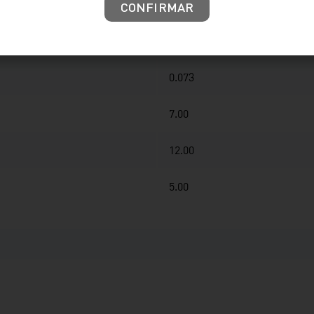
1 año
CONFIRMAR
.
0.073
7.00
12.00
5.00