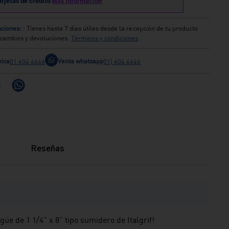
ciones:
: Tienes hasta 7 días útiles desde la recepción de tu producto
s cambios y devoluciones.
Términos y condiciones
nica
Venta whatsapp
01 604 4646
01) 604 4646
Reseñas
üe de 1 1/4" x 8" tipo sumidero de Italgrif!