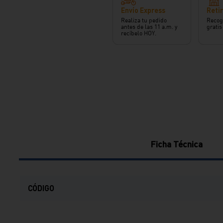
Envío Express
Retir
Realiza tu pedido
Recog
antes de las 11 a.m. y
gratis
recíbelo HOY.
Ficha Técnica
CÓDIGO