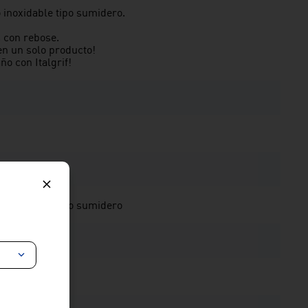
 inoxidable tipo sumidero.
 con rebose.
en un solo producto!
o con Italgrif!
 inoxidable tipo sumidero