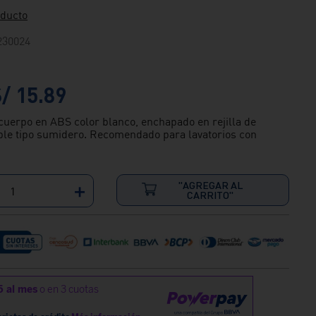
oducto
230024
S/
15
.
89
uerpo en ABS color blanco, enchapado en rejilla de
ble tipo sumidero. Recomendado para lavatorios con
"AGREGAR AL
＋
CARRITO"