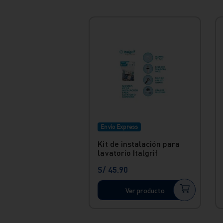
Envío Express
Kit de instalación para
lavatorio Italgrif
S/
45
.
90
Ver producto