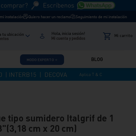
i instalación
Quiero hacer un reclamo
Seguimiento de mi instalación
Hola, inicia sesión!
 tu ubicación
entos
BLOG
MODO EXPERTO ⭐
 tipo sumidero Italgrif de 1
8"(3,18 cm x 20 cm)