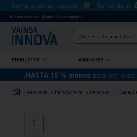
Nuestras tiendas
Outlet
Lanzamientos
¿Qué estás buscando hoy?
TÉRMINOS MÁS BUSCADOS
PRODUCTOS
AMBIENTES
1
.
inodoro
2
.
lavadero
3
.
ducha
Gasfitería
Para Grifería
Desagues
Desagüe 
4
.
bali