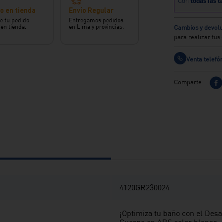
o en tienda
Envío Regular
e tu pedido
Entregamos pedidos
 en tienda.
en Lima y provincias.
Cambios y devolu
para realizar tu
Venta telefó
Comparte
4120GR230024
¡Optimiza tu baño con el Desag