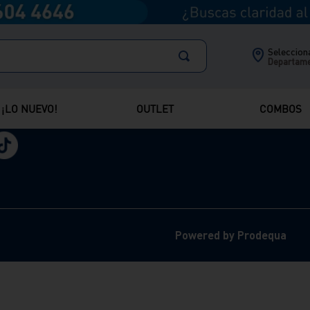
Preguntas frecuentes
Vainsa
Políticas de Privacidad
talgrif
Política de devoluciones
Selecciona
Departam
 Innova
Términos y condiciones
Métodos de pago
¡LO NUEVO!
OUTLET
COMBOS
Powered by Prodequa