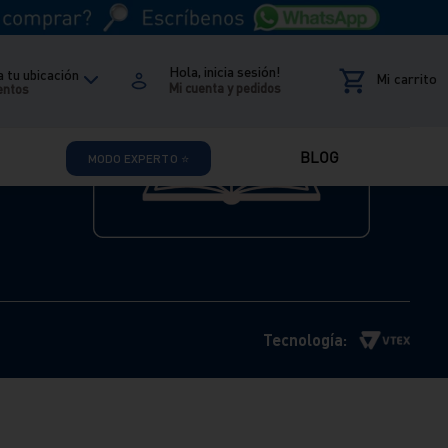
Acepto las
Políticas de Privacidad de
datos personales
Hola, inicia sesión!
 tu ubicación
entos
BLOG
MODO EXPERTO ⭐
Tecnología: