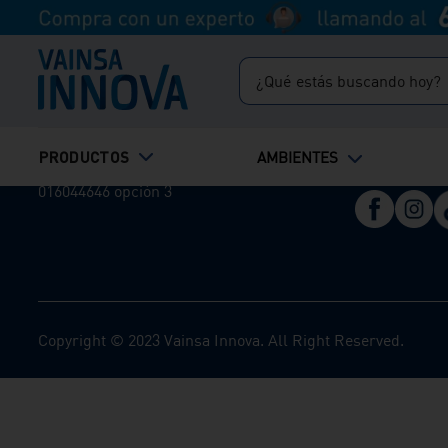
Gasfitería
Catálogo 
(01) 604 4646
¿Qué estás buscando hoy?
Catálogo I
ventasonline@vainsa.com
Preciazos
Servicio Post Venta
016044646 opción 2
TÉRMINOS MÁS BUSCADOS
PRODUCTOS
Síguenos
AMBIENTES
Servicio de Instalación
1
.
inodoro
016044646 opción 3
2
.
lavadero
3
.
ducha
4
.
bali
Copyright © 2023 Vainsa Innova. All Right Reserved.