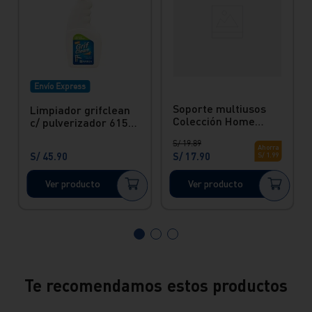
Envío Express
Soporte multiusos
Limpiador grifclean
Colección Home
c/ pulverizador 615
Italgrif
ml Vainsa
S/
19
.
89
Ahorra
S/
45
.
90
S/
17
.
90
S/
1
.
99
Ver producto
Ver producto
Te recomendamos estos productos