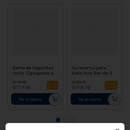
Barra de seguridad
Accesorios para
recta 12pulgadas o
baño Inox Bali de 3
34cm inox Vainsa
piezas Vainsa
S/
126
.
90
S/
206
.
70
Ahorra
Ahorra
S/
119
.
90
S/
139
.
90
S/
7
.
00
S/
66
.
80
Ver producto
Ver producto