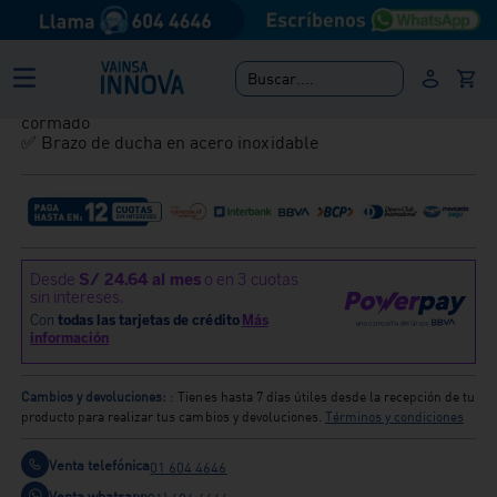
Buzios. Diseño elegante con salida española. No se
encontraron características detalladas del producto en
la página.
✅ Diseño con salida española.
Buscar....
✅ Sistema de cierre disco cerámico 3/8”
✅ Cabeza de ducha modelo Española Light en ABS
cormado
✅ Brazo de ducha en acero inoxidable
Cambios y devoluciones:
: Tienes hasta 7 días útiles desde la recepción de tu
producto para realizar tus cambios y devoluciones.
Términos y condiciones
Venta telefónica
01 604 4646
Venta whatsapp