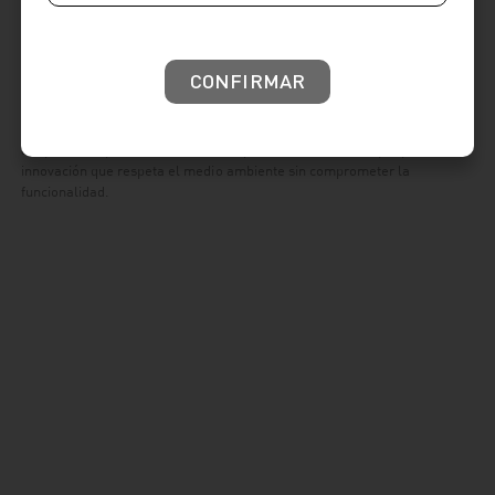
que demandan practicidad y sostenibilidad.
Nuestras llaves temporizadas para urinario son la solución ideal,
ofreciendo un uso eficiente del agua mediante un sistema de cierre
CONFIRMAR
automático que garantiza ahorro y confort.
Cada llave urinario combina durabilidad con un diseño elegante,
adaptándose perfectamente a cualquier estilo de baño. Opta por la
innovación que respeta el medio ambiente sin comprometer la
funcionalidad.