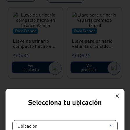
Envío Express
Envío Express
Llave de urinario
Llave para urinario
compacto hecho en
vallarta cromado
bronce Vainsa
Italgrif
S/
94
.
90
S/
129
.
89
Ver
Ver
producto
producto
Comprar llave para
Selecciona tu ubicación
urinario
Maximiza la eficiencia y la higiene en tu espacio con nuestra gama de
Ubicación
llaves de urinario en Vainsa Innova, diseñadas para entornos modernos