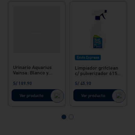
Envío Express
Urinario Aquarius
Limpiador grifclean
Vainsa: Blanco y
c/ pulverizador 615
Moderno
ml Vainsa
S/
189
.
90
S/
45
.
90
Ver producto
Ver producto