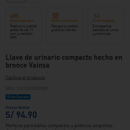
Envío Express
Retiro en tienda
Envío Regular
Realiza tu pedido
Recoge tu pedido
Entregamos
antes de las 11
gratis en tienda.
pedidos en Lima
a.m. y recíbelo
y provincias.
HOY.
Llave de urinario compacto hecho en
bronce Vainsa
Califica el producto
SKU
:
2121V57203000
Envío Express
S/
94
.
90
Perfecta para baños compactos y públicos exigentes: