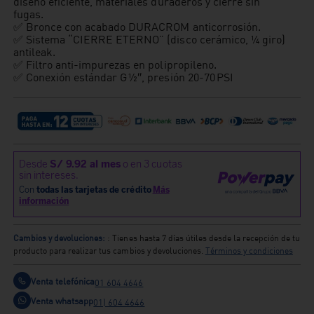
diseño eficiente, materiales duraderos y cierre sin
fugas.
✅ Bronce con acabado DURACROM anticorrosión.
✅ Sistema “CIERRE ETERNO” (disco cerámico, ¼ giro)
antileak.
✅ Filtro anti‑impurezas en polipropileno.
✅ Conexión estándar G ½″, presión 20‑70 PSI
Cambios y devoluciones:
: Tienes hasta 7 días útiles desde la recepción de tu
producto para realizar tus cambios y devoluciones.
Términos y condiciones
Venta telefónica
01 604 4646
Venta whatsapp
01) 604 4646