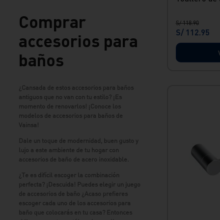
PORTA VASO
black
REPISA
Comprar
S/
118
.
90
Toallero múltiple
S/
112
.
95
accesorios para
Toallero de mano
baños
¿Cansada de estos accesorios para baños
antiguos que no van con tu estilo? ¡Es
momento de renovarlos! ¡Conoce los
modelos de accesorios para baños de
Vainsa!
Dale un toque de modernidad, buen gusto y
lujo a este ambiente de tu hogar con
accesorios de baño de acero inoxidable.
¿Te es difícil escoger la combinación
perfecta? ¡Descuida! Puedes elegir un juego
de accesorios de baño ¿Acaso prefieres
escoger cada uno de los accesorios para
baño que colocarás en tu casa? Entonces