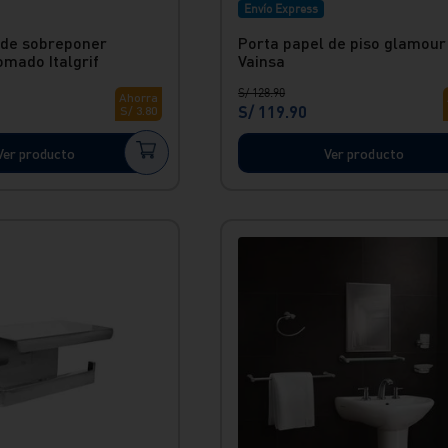
Envío Express
 de sobreponer
Porta papel de piso glamour
omado Italgrif
Vainsa
S/
128
.
90
Ahorra
S/
119
.
90
S/
3
.
80
Ver producto
Ver producto