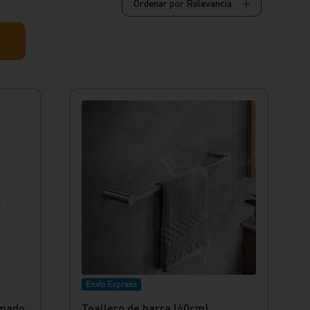
Ordenar por
Relevancia
Envío Express
omado
Toallero de barra (60cm)