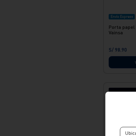
Envío Express
Porta papel
Vainsa
S/
98
.
90
Ubic