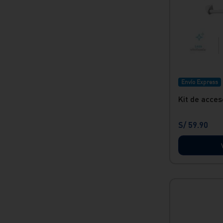
Envío Express
Kit de acceso
S/
59
.
90