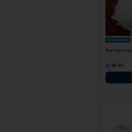
Envío Express
Perchero do
S/
88
.
90