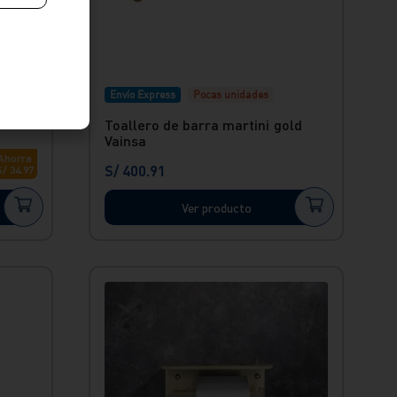
Envío Express
Pocas unidades
Toallero de barra martini gold
Vainsa
Ahorra
S/
400
.
91
S/
34
.
97
Ver producto