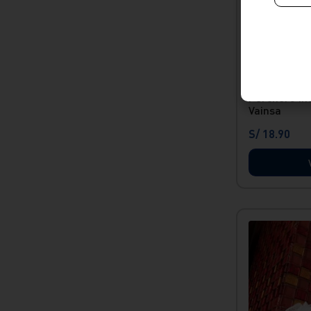
Envío Express
Perchero in
Vainsa
S/
18
.
90