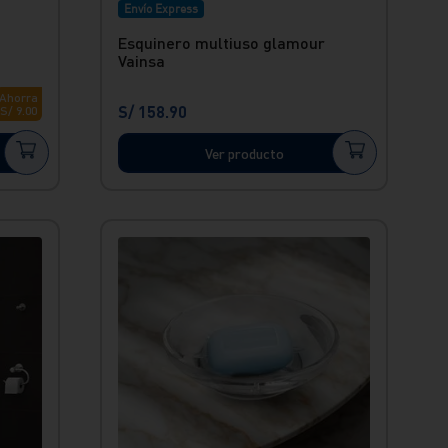
Envío Express
Esquinero multiuso glamour
Vainsa
Ahorra
S/
158
.
90
S/
9
.
00
Ver producto