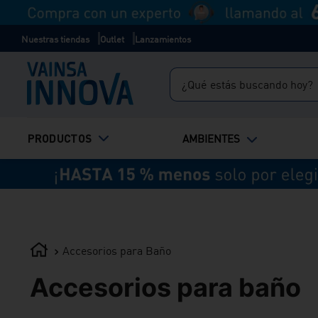
Nuestras tiendas
Outlet
Lanzamientos
¿Qué estás buscando hoy?
TÉRMINOS MÁS BUSCADOS
PRODUCTOS
AMBIENTES
1
.
inodoro
2
.
lavadero
3
.
ducha
4
.
bali
Accesorios para Baño
Accesorios para baño