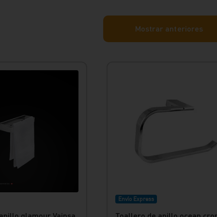
Mostrar anteriores
Envío Express
anillo glamour Vainsa
Toallero de anillo ocean cr