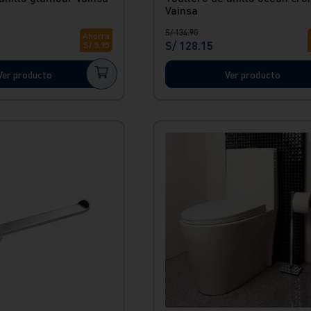
Vainsa
S/
134
.
90
Ahorra
S/
128
.
15
S/
5
.
95
Ver producto
Ver producto