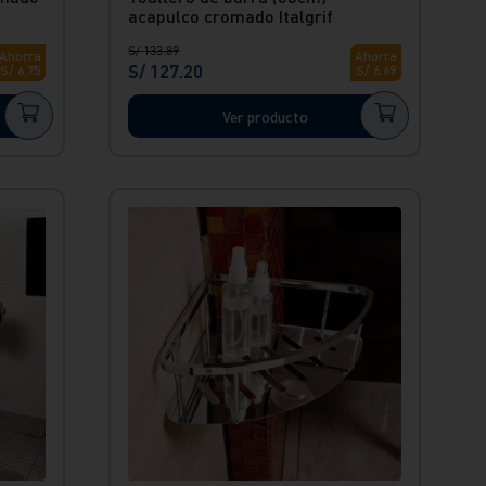
acapulco cromado Italgrif
S/
133
.
89
Ahorra
Ahorra
S/
127
.
20
S/
6
.
75
S/
6
.
69
Ver producto