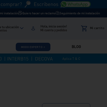
i instalación
Quiero hacer un reclamo
Seguimiento de mi instalación
Hola, inicia sesión!
 tu ubicación
entos
BLOG
MODO EXPERTO ⭐