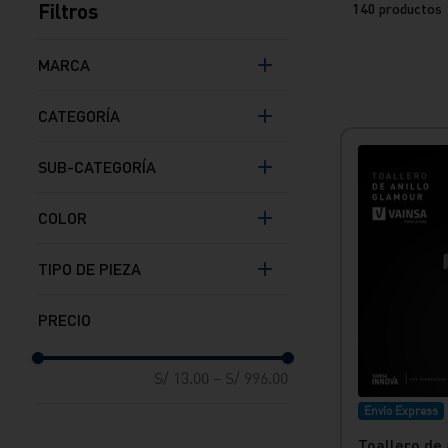
Filtros
140
productos
MARCA
Vainsa
CATEGORÍA
Italgrif
Por Tipo de Pieza
SUB-CATEGORÍA
Toalleros
COLOR
Portapapel
Kit de Accesorios
Cromado
TIPO DE PIEZA
Jaboneras
Gold
Percheros
Plateado
TOALLERO
Repisa
Gunmetal
Porta papel
Portavaso
Blanco
PERCHERO
Dispensadores
Transparente
JABONERA
S/ 13.00
–
S/ 996.00
Espejos
Negro
DISPENSADOR
Envío Express
Portacepillo
Gun Metal
KIT
Toallero de 
Blanco Cromado