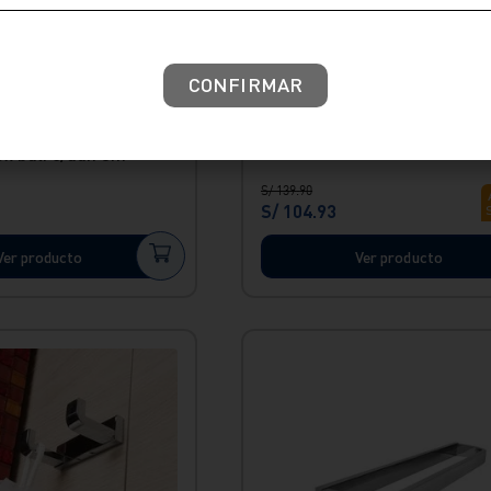
CONFIRMAR
Perchero Manhattan Vainsa
ox bali c/adh 3m
S/
139
.
90
S/
104
.
93
Ver producto
Ver producto