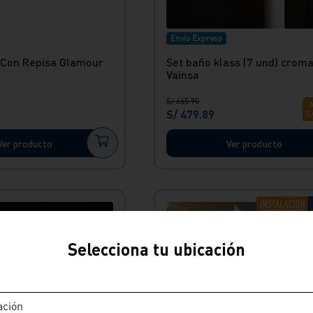
Envío Express
 Con Repisa Glamour
Set baño klass (7 und) crom
Vainsa
S/
665
.
90
S/
479
.
89
S
Ver producto
Ver producto
Selecciona tu ubicación
ación