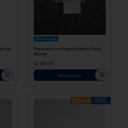
Envío Express
ainsa
Papelera con repisa Bellini Gold
Vainsa
S/
259
.
90
Ver producto