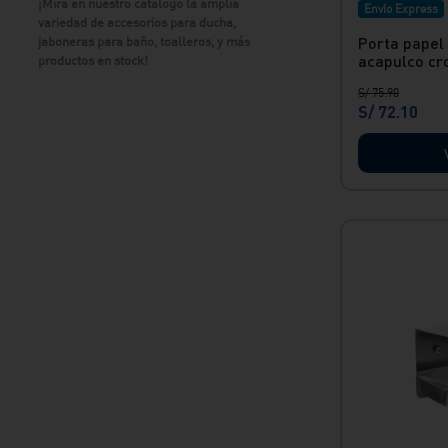
¡Mira en nuestro catálogo la amplia
Envío Express
variedad de accesorios para ducha,
Porta papel
jaboneras para baño, toalleros, y más
acapulco cr
productos en stock!
S/
75
.
90
S/
72
.
10