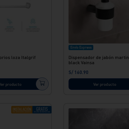
Envío Express
rios loza Italgrif
Dispensador de jabón martin
black Vainsa
S/
160
.
90
Ver producto
Ver producto