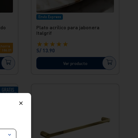
Envío Express
ado
Plato acrílico para jabonera
Italgrif
★
★
★
★
★
Ahorra
S/
13
.
90
/
186
.
01
Ver producto