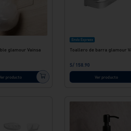
Envío Express
ble glamour Vainsa
Toallero de barra glamour V
S/
158
.
90
Ver producto
Ver producto