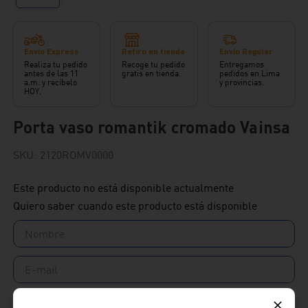
Envío Express
Retiro en tienda
Envío Regular
Realiza tu pedido
Recoge tu pedido
Entregamos
antes de las 11
gratis en tienda.
pedidos en Lima
a.m. y recíbelo
y provincias.
HOY.
Porta vaso romantik cromado Vainsa
SKU
:
2120ROMV0000
Este producto no está disponible actualmente
Quiero saber cuando este producto está disponible
Enviar