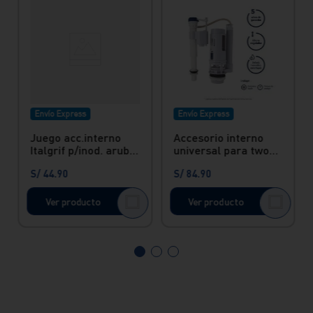
Envío Express
Envío Express
Juego acc.interno
Accesorio interno
Italgrif p/inod. aruba
universal para two
Italgrif
piece botonera doble
S/
44
.
90
S/
84
.
90
Ver producto
Ver producto