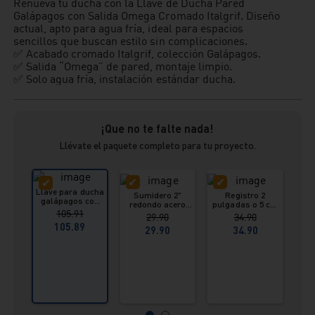
Renueva tu ducha con la Llave de Ducha Pared
Galápagos con Salida Omega Cromado Italgrif. Diseño
actual, apto para agua fría, ideal para espacios
sencillos que buscan estilo sin complicaciones.
✅ Acabado cromado Italgrif, colección Galápagos.
✅ Salida “Omega” de pared, montaje limpio.
✅ Solo agua fría, instalación estándar ducha.
¡Que no te falte nada!
Llévate el paquete completo para tu proyecto.
Llave para ducha
Sumidero 2"
Registro 2
galápagos con
redondo acero
pulgadas o 5 cm
seg
salida omega
105.91
inox Vainsa
redondo acero
29.90
34.90
cromado Italgrif
inox Vainsa
pu
105.89
29.90
34.90
i