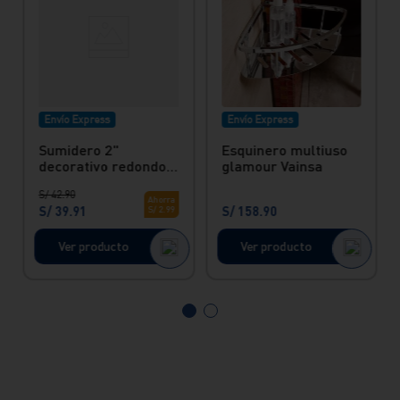
Envío Express
Envío Express
Sumidero 2"
Esquinero multiuso
decorativo redondo
glamour Vainsa
acero inox Vainsa
S/
42
.
90
Ahorra
S/
39
.
91
S/
158
.
90
S/
2
.
99
Ver producto
Ver producto