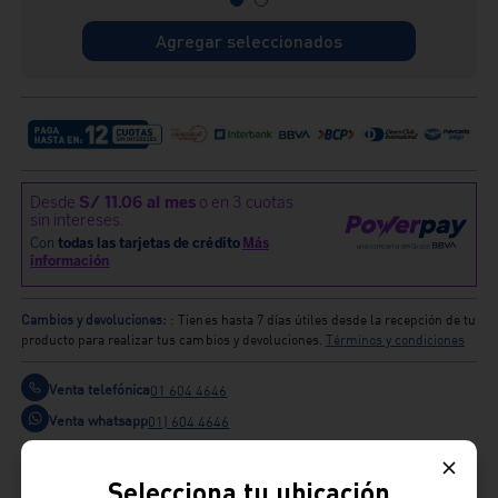
Agregar seleccionados
Cambios y devoluciones:
: Tienes hasta 7 días útiles desde la recepción de tu
producto para realizar tus cambios y devoluciones.
Términos y condiciones
Venta telefónica
01 604 4646
Venta whatsapp
01) 604 4646
Comparte
Selecciona tu ubicación