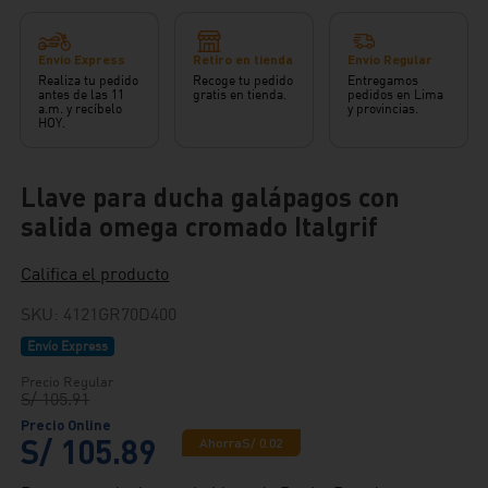
Envío Express
Retiro en tienda
Envío Regular
Realiza tu pedido
Recoge tu pedido
Entregamos
antes de las 11
gratis en tienda.
pedidos en Lima
a.m. y recíbelo
y provincias.
HOY.
Llave para ducha galápagos con
salida omega cromado Italgrif
Califica el producto
SKU
:
4121GR70D400
Envío Express
S/
105
.
91
S/
105
.
89
Ahorra
S/
0
.
02