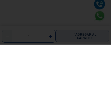
"AGREGAR AL
－
＋
CARRITO"