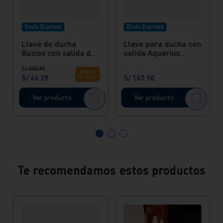
Envío Express
Envío Express
Llave de ducha
Llave para ducha con
Buzios con salida de
salida Aquarius
ducha Buzios Light
hecho en bronce
S/
200
.
90
Italgrif
Vainsa
Ahorra
S/
66
.
29
S/
167
.
90
S/
134
.
61
Ver producto
Ver producto
Te recomendamos estos productos