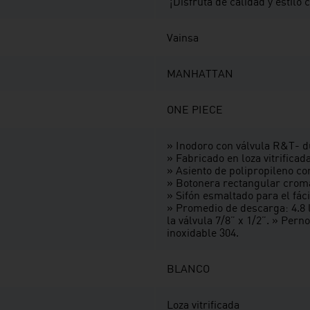
⁣ ¡Disfruta de calidad y estil
Vainsa
MANHATTAN
ONE PIECE
» Inodoro con válvula R&T- d
» Fabricado en loza vitrificada
» Asiento de polipropileno co
» Botonera rectangular crom
» Sifón esmaltado para el fáci
» Promedio de descarga: 4.8 lit
la válvula 7/8” x 1/2”. » Pern
inoxidable 304.
BLANCO
Loza vitrificada