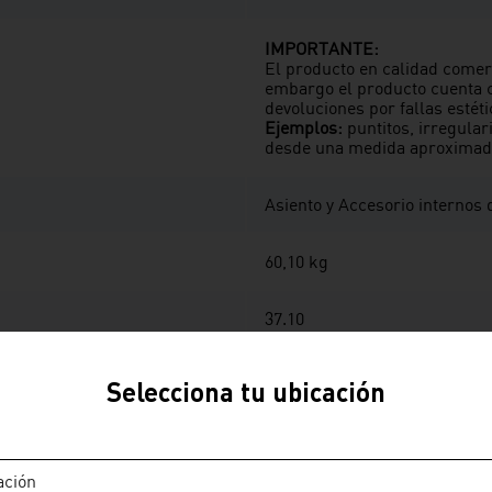
IMPORTANTE:
El producto en calidad comer
embargo el producto cuenta c
devoluciones por fallas estéti
Ejemplos:
puntitos, irregula
desde una medida aproximada
Asiento y Accesorio internos 
60,10 kg
37.10
68.5
Selecciona tu ubicación
77.3
ación
Promedio de descarga: 4.8 litro