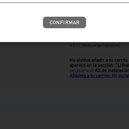
One Piece
CONFIRMAR
Descarga Dual
4.8 Lt Promedio
6 Lt (descarga sólidos)
4.2 Lt (descarga líquidos)
No olvides añadir a tu carrito
aparece en la sección: "Lléva
necesario el
Kit de instalació
Añádelo a tu carrito: Kit insta