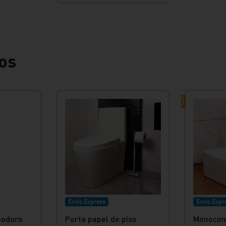
os
Envío Express
Envío Expr
inodoro
Porta papel de piso
Monocom