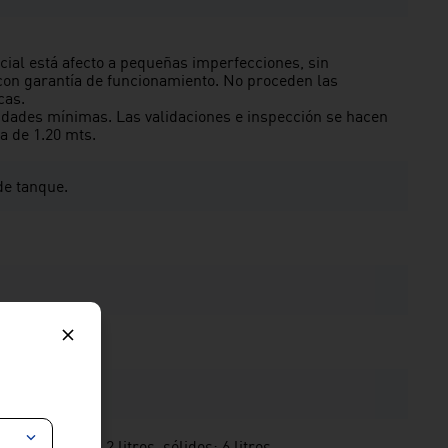
cial está afecto a pequeñas imperfecciones, sin
on garantía de funcionamiento. No proceden las
cas.
ridades mínimas. Las validaciones e inspección se hacen
 de 1.20 mts.
de tanque.
s, líquidos: 4.2 litros, sólidos: 6 litros