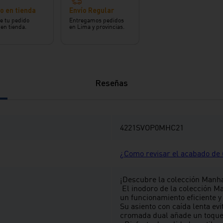
o en tienda
Envío Regular
e tu pedido
Entregamos pedidos
 en tienda.
en Lima y provincias.
Reseñas
4221SVOP0MHC21
¿Como revisar el acabado de u
¡Descubre la colección Manhat
⁣ El inodoro de la colección M
un funcionamiento eficiente y
Su asiento con caída lenta ev
cromada dual añade un toque 