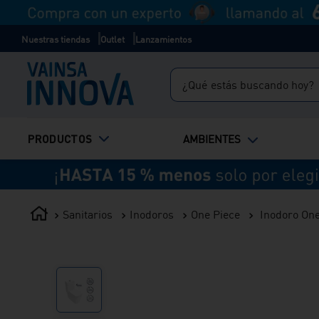
Nuestras tiendas
Outlet
Lanzamientos
¿Qué estás buscando hoy?
TÉRMINOS MÁS BUSCADOS
PRODUCTOS
AMBIENTES
1
.
inodoro
2
.
ducha
3
.
lavadero
Sanitarios
Inodoros
One Piece
Inodoro One
4
.
bali