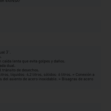
o con VAINSA!
ual 3”.
.
n caída lenta que evita golpes y daños.
ada dual.
l tránsito de desechos.
ros, líquidos: 4.2 litros, sólidos: 6 litros. » Conexión a
os del asiento de acero inoxidable. » Bisagras de acero