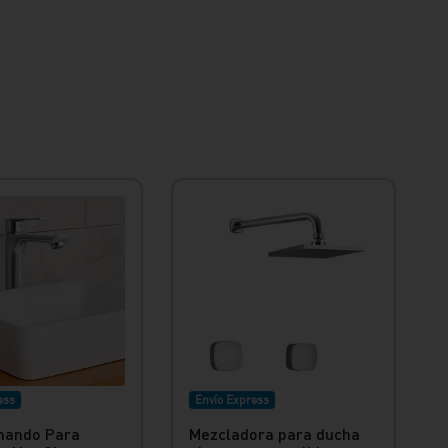
ess
Envío Express
ando Para
Mezcladora para ducha