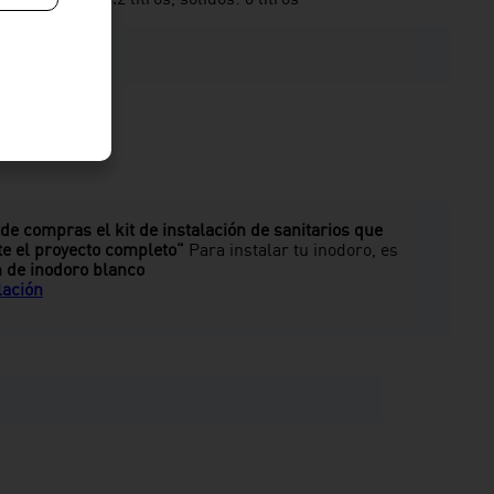
 de compras el kit de instalación de sanitarios que
te el proyecto completo"
Para instalar tu inodoro, es
n de inodoro blanco
lación