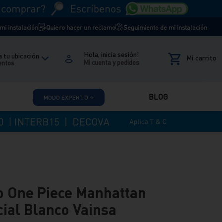
i instalación
Quiero hacer un reclamo
Seguimiento de mi instalación
Hola, inicia sesión!
 tu ubicación
entos
BLOG
MODO EXPERTO ⭐
o One Piece Manhattan
ial Blanco Vainsa