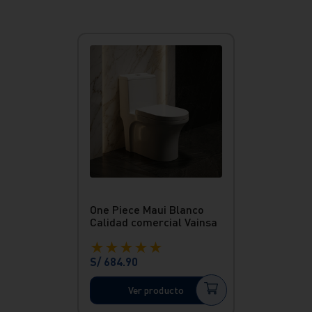
One Piece Maui Blanco
Calidad comercial Vainsa
★
★
★
★
★
S/
684
.
90
Ver producto