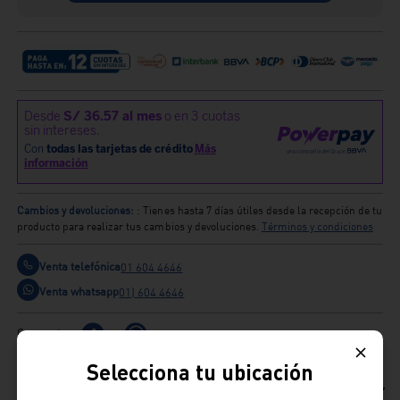
Cambios y devoluciones:
: Tienes hasta 7 días útiles desde la recepción de tu
producto para realizar tus cambios y devoluciones.
Términos y condiciones
Venta telefónica
01 604 4646
Venta whatsapp
01) 604 4646
Comparte
Selecciona tu ubicación
Ficha Técnica