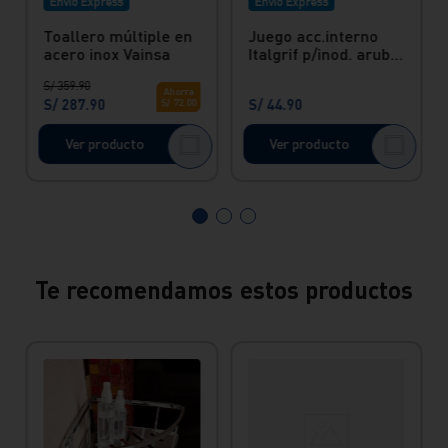
Envío Express
Envío Express
Toallero múltiple en
Juego acc.interno
acero inox Vainsa
Italgrif p/inod. aruba
Italgrif
S/
359
.
90
Ahorra
S/
287
.
90
S/
44
.
90
S/
72
.
00
Ver producto
Ver producto
Te recomendamos estos productos