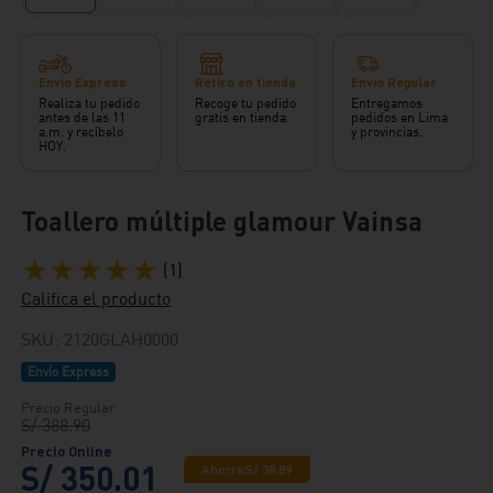
Envío Express
Retiro en tienda
Envío Regular
Realiza tu pedido
Recoge tu pedido
Entregamos
antes de las 11
gratis en tienda.
pedidos en Lima
a.m. y recíbelo
y provincias.
HOY.
Toallero múltiple glamour Vainsa
★
★
★
★
★
(
1
)
Califica el producto
SKU
:
2120GLAH0000
Envío Express
S/
388
.
90
S/
350
.
01
Ahorra
S/
38
.
89