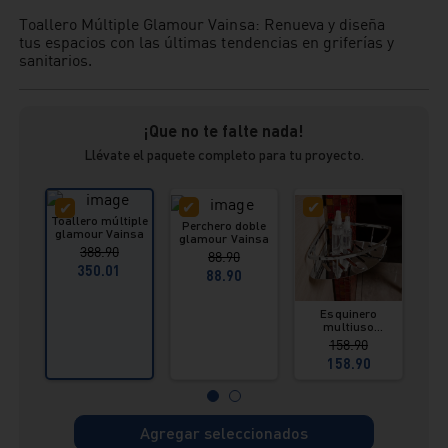
Toallero Múltiple Glamour Vainsa: Renueva y diseña
tus espacios con las últimas tendencias en griferías y
sanitarios.
¡Que no te falte nada!
Llévate el paquete completo para tu proyecto.
Toallero múltiple
Perchero doble
Toal
glamour Vainsa
glamour Vainsa
gla
388.90
88.90
350.01
88.90
Esquinero
multiuso
glamour Vainsa
158.90
158.90
Agregar seleccionados