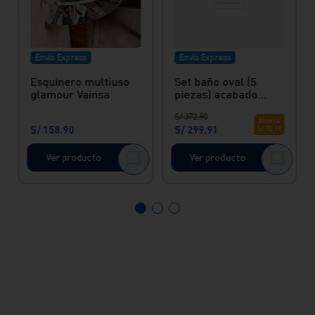
Envío Express
Envío Express
Esquinero multiuso
Set baño oval (5
glamour Vainsa
piezas) acabado
duracrom Vainsa
S/
372
.
90
Ahorra
S/
158
.
90
S/
299
.
91
S/
72
.
99
Ver producto
Ver producto