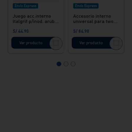
Envío Express
Envío Express
Juego acc.interno
Accesorio interno
Italgrif p/inod. aruba
universal para two
Italgrif
piece botonera doble
S/
44
.
90
S/
84
.
90
Ver producto
Ver producto