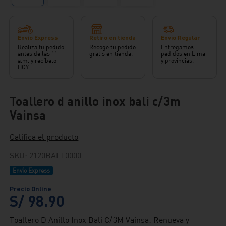
Envío Express
Retiro en tienda
Envío Regular
Realiza tu pedido
Recoge tu pedido
Entregamos
antes de las 11
gratis en tienda.
pedidos en Lima
a.m. y recíbelo
y provincias.
HOY.
Toallero d anillo inox bali c/3m
Vainsa
Califica el producto
SKU
:
2120BALT0000
Envío Express
S/
98
.
90
Toallero D Anillo Inox Bali C/3M Vainsa: Renueva y