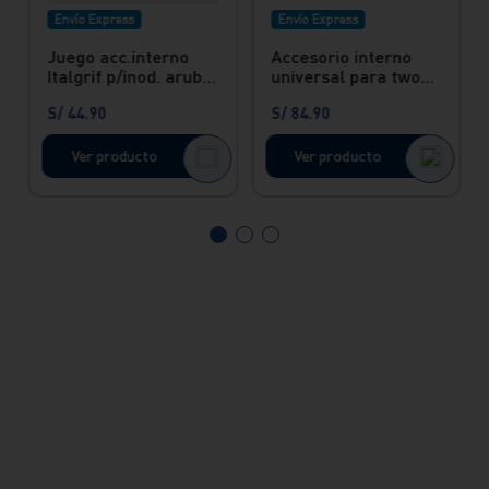
Envío Express
Envío Express
Juego acc.interno
Accesorio interno
Italgrif p/inod. aruba
universal para two
Italgrif
piece botonera doble
S/
44
.
90
S/
84
.
90
Ver producto
Ver producto