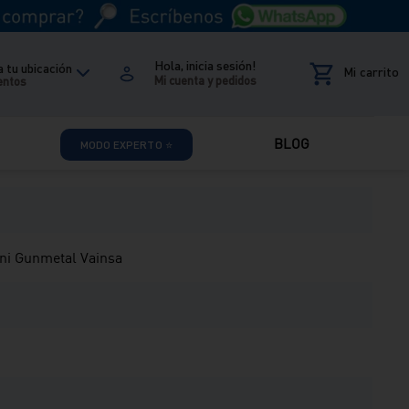
Hola, inicia sesión!
 tu ubicación
entos
Reseñas
BLOG
MODO EXPERTO ⭐
oni Gunmetal Vainsa