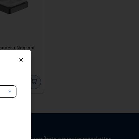
bonera Negroni
l Vainsa
0
er producto
Suscríbete a nuestro newsletter