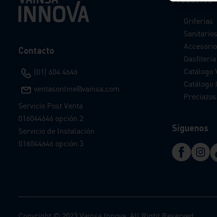
Griferías
Sanitario
Accesorio
Contacto
Gasfitería
Catálogo 
(01) 604 4646
Catálogo I
ventasonline@vainsa.com
Preciazos
Servicio Post Venta
016044646 opción 2
Síguenos
Servicio de Instalación
016044646 opción 3
Copyright © 2023 Vainsa Innova. All Right Reserved.