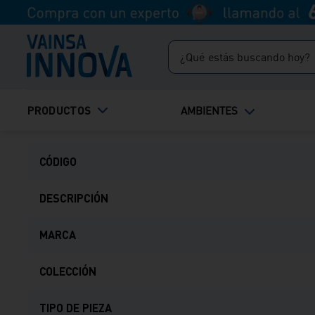
recíbelo HOY.
¿Qué estás buscando hoy?
Ficha Técnica
TÉRMINOS MÁS BUSCADOS
PRODUCTOS
AMBIENTES
1
.
inodoro
2
.
lavadero
CÓDIGO
3
.
ducha
4
.
bali
DESCRIPCIÓN
MARCA
COLECCIÓN
TIPO DE PIEZA