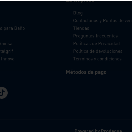
Blog
s
Contáctanos y Puntos de ven
s para Baño
Tiendas
Preguntas frecuentes
Vainsa
Políticas de Privacidad
talgrif
Política de devoluciones
 Innova
Términos y condiciones
Métodos de pago
Powered by Prodequa