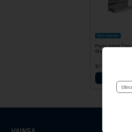
Envío Express
Porta papel Con 
Glamour Vainsa
S/
98
.
90
Ver produc
Ubic
Productos