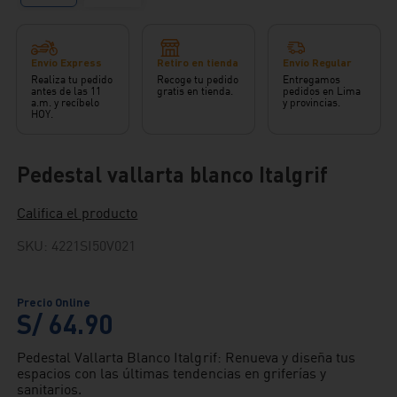
Envío Express
Retiro en tienda
Envío Regular
Realiza tu pedido
Recoge tu pedido
Entregamos
antes de las 11
gratis en tienda.
pedidos en Lima
a.m. y recíbelo
y provincias.
HOY.
Pedestal vallarta blanco Italgrif
Califica el producto
SKU
:
4221SI50V021
S/
64
.
90
Pedestal Vallarta Blanco Italgrif: Renueva y diseña tus
espacios con las últimas tendencias en griferías y
sanitarios.