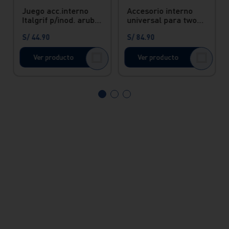
Juego acc.interno
Accesorio interno
Italgrif p/inod. aruba
universal para two
Italgrif
piece botonera doble
S/
44
.
90
S/
84
.
90
Ver producto
Ver producto