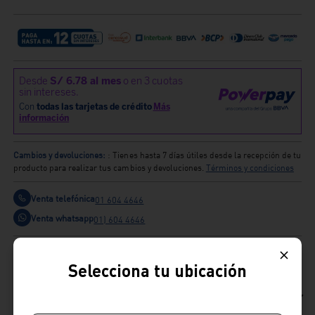
Cambios y devoluciones:
: Tienes hasta 7 días útiles desde la recepción de tu
producto para realizar tus cambios y devoluciones.
Términos y condiciones
Venta telefónica
01 604 4646
Venta whatsapp
01) 604 4646
Comparte
Selecciona tu ubicación
Ficha Técnica