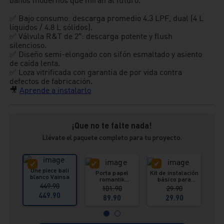
✅ Bajo consumo: descarga promedio 4.3 LPF, dual (4 L
líquidos / 4.8 L sólidos).
✅ Válvula R&T de 2″: descarga potente y flush
silencioso.
✅ Diseño semi-elongado con sifón esmaltado y asiento
de caída lenta.
✅ Loza vitrificada con garantía de por vida contra
defectos de fabricación.
🎥
Aprende a instalarlo
¡Que no te falte nada!
Llévate el paquete completo para tu proyecto.
One piece bali
Porta papel
Kit de instalación
Par
blanco Vainsa
romantik
básico para
anc
449.90
cromado Vainsa
inodoro blanco
gal
101.90
29.90
Vainsa
ino
449.90
89.90
29.90