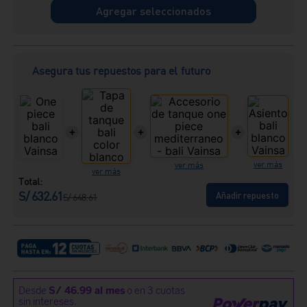
Agregar seleccionados
Asegura tus repuestos para el futuro
+
+
+
ver más
ver más
ver más
Total:
S/
632.61
Añadir repuesto
S/
648.61