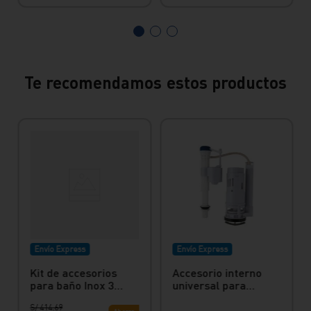
Te recomendamos estos productos
Envío Express
Envío Express
Kit de accesorios
Accesorio interno
para baño Inox 3
universal para
Piezas: Perchero,
inodoros one piece
S/
414
.
69
Papelera y Toallero