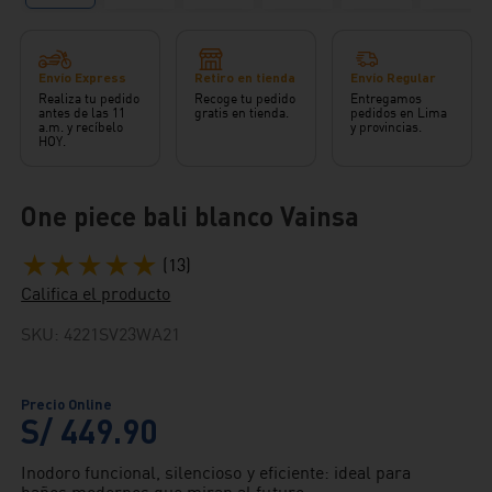
Envío Express
Retiro en tienda
Envío Regular
Realiza tu pedido
Recoge tu pedido
Entregamos
antes de las 11
gratis en tienda.
pedidos en Lima
a.m. y recíbelo
y provincias.
HOY.
One piece bali blanco Vainsa
★
★
★
★
★
(
13
)
Califica el producto
SKU
:
4221SV23WA21
S/
449
.
90
Inodoro funcional, silencioso y eficiente: ideal para
baños modernos que miran al futuro.