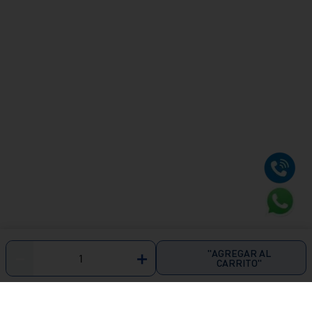
"AGREGAR AL
－
＋
CARRITO"