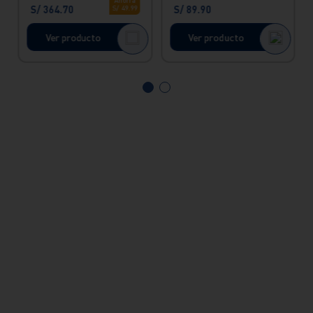
Ahorra
S/
364
.
70
S/
89
.
90
S/
49
.
99
de barra.
Ver producto
Ver producto