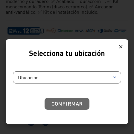
moderno y duradero. ✅ Acabado ""duracrom"". ✅ Kit
monocomando 35mm (disco cerámico). ✅ Aireador
anti-vandálico. ✅ Kit de instalación incluido.
Selecciona tu ubicación
Ubicación
Cambios y devoluciones:
: Tienes hasta 7 días útiles desde la recepción de tu
producto para realizar tus cambios y devoluciones.
Términos y condiciones
Venta telefónica
01 604 4646
CONFIRMAR
Venta whatsapp
01) 604 4646
Comparte