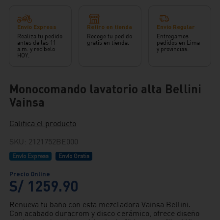
Envío Express
Retiro en tienda
Envío Regular
Realiza tu pedido
Recoge tu pedido
Entregamos
antes de las 11
gratis en tienda.
pedidos en Lima
a.m. y recíbelo
y provincias.
HOY.
Monocomando lavatorio alta Bellini
Vainsa
Califica el producto
SKU
:
2121752BE000
Envío Express
Envío Gratis
S/
1259
.
90
Renueva tu baño con esta mezcladora Vainsa Bellini.
Con acabado duracrom y disco cerámico, ofrece diseño