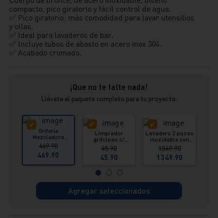
compacto, pico giratorio y fácil control de agua.
✅ Pico giratorio: más comodidad para lavar utensilios
y ollas.
✅ Ideal para lavaderos de bar.
✅ Incluye tubos de abasto en acero inox 304.
✅ Acabado cromado.
¡Que no te falte nada!
Llévate el paquete completo para tu proyecto.
Grifería
Limpiador
Lavadero 2 pozas
Mezcladora
grifclean c/
inoxidable con
cor
Monocomando
469.90
pulverizador 615
desague Lever
flex
45.90
1349.90
Lavadero
ml Vainsa
Vainsa
469.90
Canarias Italgrif
45.90
1349.90
Agregar seleccionados