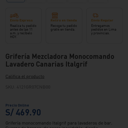
Envío Express
Retiro en tienda
Envío Regular
Realiza tu pedido
Recoge tu pedido
Entregamos
antes de las 11
gratis en tienda.
pedidos en Lima
a.m. y recíbelo
y provincias.
HOY.
Grifería Mezcladora Monocomando
Lavadero Canarias Italgrif
Califica el producto
SKU
:
4121GR07CNB00
S/
469
.
90
Grifería monocomando Italgrif para lavaderos de bar.
Cuerpo de bronce, de acero inoxidable, diseño