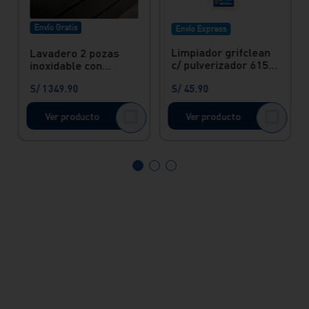
Envío Gratis
Envío Express
Limpiador grifclean
Lavadero 2 pozas
c/ pulverizador 615
inoxidable con
ml Vainsa
desague Lever
S/
1349
.
90
S/
45
.
90
Vainsa
Ver producto
Ver producto