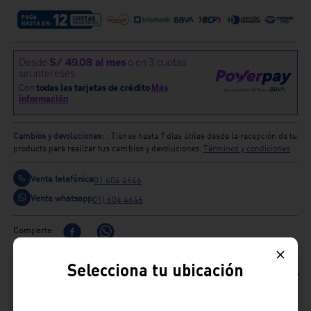
Cambios y devoluciones:
: Tienes hasta 7 días útiles desde la recepción de tu
producto para realizar tus cambios y devoluciones.
Términos y condiciones
Venta telefónica
01 604 4646
Venta whatsapp
01) 604 4646
Comparte
Selecciona tu ubicación
Ficha Técnica