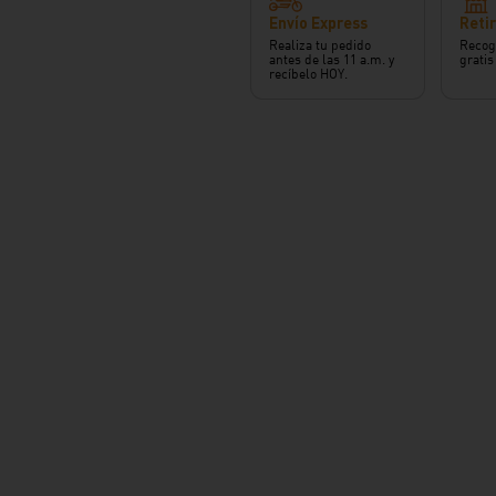
Envío Express
Retir
Realiza tu pedido
Recog
antes de las 11 a.m. y
gratis
recíbelo HOY.