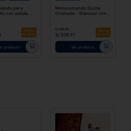
ando para
Monocomando Ducha
tic con salida
Cromado - Glamour con
sta con botón
salida Glamour Vainsa
S/
596
.
90
Ahorra
Ahorra
0
S/
535
.
91
S/
50
.
00
S/
60
.
99
er producto
Ver producto