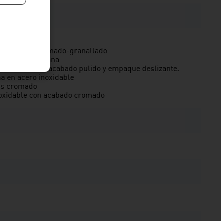
o 35 mm.
en bronce cromado-granallado
modelo punta cana
noxidable con acabado pulido y empaque deslizante.
a en acero inoxidable
abs cromado
noxidable con acabado cromado