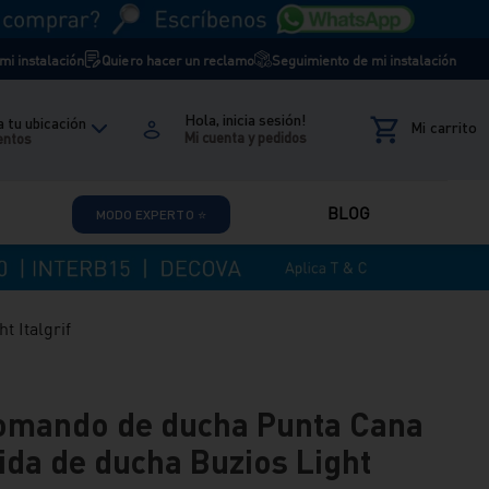
i instalación
Quiero hacer un reclamo
Seguimiento de mi instalación
Hola, inicia sesión!
 tu ubicación
entos
BLOG
MODO EXPERTO ⭐
 Italgrif
mando de ducha Punta Cana
ida de ducha Buzios Light