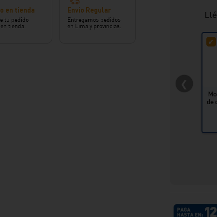
o en tienda
Envío Regular
Llé
e tu pedido
Entregamos pedidos
 en tienda.
en Lima y provincias.
❮
Mo
de 
Cana con 
de 
Li