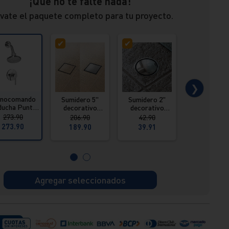
¡Que no te falte nada!
vate el paquete completo para tu proyecto.
❯
nocomando
Sumidero 5"
Sumidero 2"
Barra de
ducha Punta
decorativo
decorativo
seguridad
salida
reversible
redondo acero
recta
273.90
206.90
42.90
142.90
ducha Buzios
acero inox
inox Vainsa
18pulgadas
273.90
189.90
39.91
134.90
ght Italgrif
Vainsa
46 cm ino
Vainsa
Agregar seleccionados