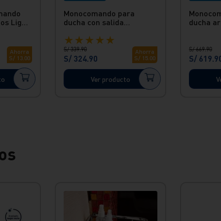
mando
Monocomando para
Monocom
os Light
ducha con salida
ducha ar
aquarius hecho en bronce
minimali
★
★
★
★
★
Vainsa
Vainsa
S/
339
.
90
S/
669
.
90
Ahorra
Ahorra
S/
324
.
90
S/
619
.
9
S/
13
.
00
S/
15
.
00
to
Ver producto
V
os