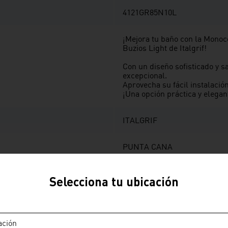
4121GR85N10L
¡Mejora tu baño con la Mono
Buzios Light de Italgrif!
Con un diseño sofisticado y s
excepcional.
Aprovecha su fácil instalació
¡Una opción práctica y elegan
ITALGRIF
PUNTA CANA
MZC MONOC DUCHA
Selecciona tu ubicación
Mezcladora de ducha monoco
de material abs con acabado
y manija metálica modelo pu
ación