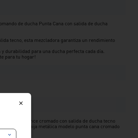
comando de ducha Punta Cana con salida de ducha
alida tecno, esta mezcladora garantiza un rendimiento
n y durabilidad para una ducha perfecta cada día.
te para tu hogar!
mando en bronce cromado con salida de ducha tecno
 cromado y manija metálica modelo punta cana cromado
nta cana