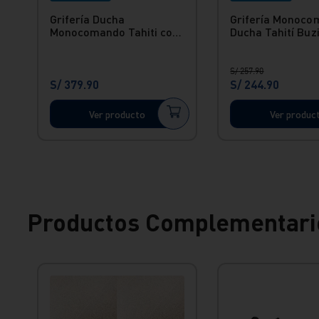
Grifería Ducha
Grifería Monoco
Monocomando Tahiti con
Ducha Tahití Buzi
salida black negro Italgrif
Italgrif
S/
257
.
90
S/
379
.
90
S/
244
.
90
Ver producto
Ver produc
Productos Complementari