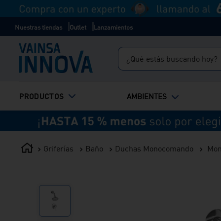
Nuestras tiendas
Outlet
Lanzamientos
¿Qué estás buscando hoy?
TÉRMINOS MÁS BUSCADOS
PRODUCTOS
AMBIENTES
1
.
inodoro
2
.
ducha
3
.
lavadero
Griferías
Baño
Duchas Monocomando
Mon
4
.
bali