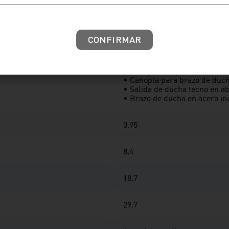
Plateado
CONFIRMAR
• Kit cerámico monocomand
• Mezcladora monocomando 
• Perilla metálica cromada 
• Canopla redonda en acero i
• Canopla para brazo de duch
• Salida de ducha tecno en 
• Brazo de ducha en acero i
0.95
8.4
18.7
29.7