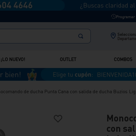
Programar m
Selecciona
Departam
¡LO NUEVO!
OUTLET
COMBOS
ocomando de ducha Punta Cana con salida de ducha Buzios Light
Monoco
con sal