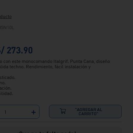
oducto
85N10L
S/
273
.
90
o con este monocomando Italgrif. Punta Cana, diseño
alida techno. Rendimiento, fácil instalación y
sticado.
no.
ación.
lidad.
"AGREGAR AL
＋
CARRITO"