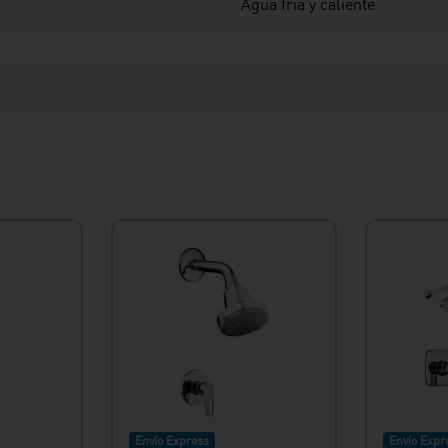
Agua fría y caliente
Envío Express
Envío Expr