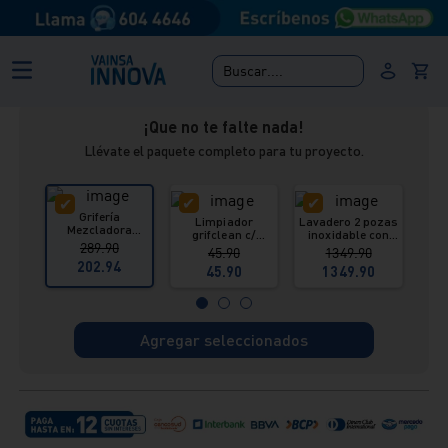
Monocomando Bar Pico B Black Tahiti Italgrif:
Renueva y diseña tus espacios con las últimas
tendencias en griferías y sanitarios.
Buscar....
¡Que no te falte nada!
Llévate el paquete completo para tu proyecto.
Grifería
Limpiador
Lavadero 2 pozas
Mezcladora
grifclean c/
inoxidable con
cor
Monocomando
289.90
pulverizador 615
desague Lever
flex
45.90
1349.90
lavadero Black
ml Vainsa
Vainsa
202.94
Tahiti Italgrif
45.90
1349.90
Agregar seleccionados