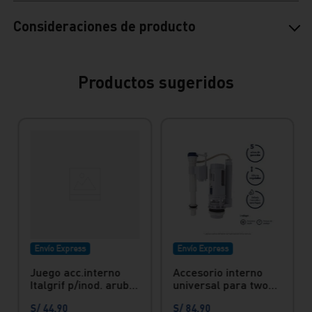
Consideraciones de producto
Productos sugeridos
Envío Express
Envío Express
Juego acc.interno
Accesorio interno
Italgrif p/inod. aruba
universal para two
Italgrif
piece botonera doble
S/
44
.
90
S/
84
.
90