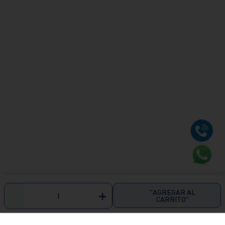
"AGREGAR AL
－
＋
CARRITO"