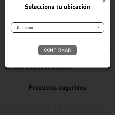
Venta whatsapp
01) 604 4646
Selecciona tu ubicación
Comparte
Ubicación
Ficha Técnica
Reseñas
CONFIRMAR
Consideraciones de producto
Productos sugeridos