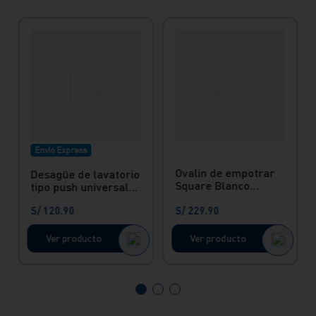
Envío Express
Ovalin de empotrar
Desagüe de lavatorio
Square Blanco
tipo push universal
Vainsa
Vainsa
S/
120
.
90
S/
229
.
90
Ver producto
Ver producto