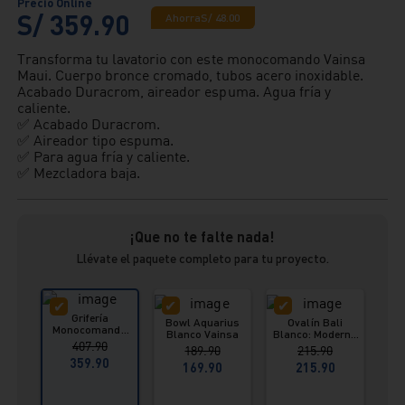
S/
359
.
90
Ahorra
S/
48
.
00
Transforma tu lavatorio con este monocomando Vainsa
Maui. Cuerpo bronce cromado, tubos acero inoxidable.
Acabado Duracrom, aireador espuma. Agua fría y
caliente.
✅ Acabado Duracrom.
✅ Aireador tipo espuma.
✅ Para agua fría y caliente.
✅ Mezcladora baja.
¡Que no te falte nada!
Llévate el paquete completo para tu proyecto.
Grifería
Bowl Aquarius
Ovalín Bali
Monocomando
Blanco Vainsa
Blanco: Moderno
para Lavatorio
407.90
y de Sobreponer
189.90
215.90
baja Cromado -
359.90
Maui Vainsa
169.90
215.90
D