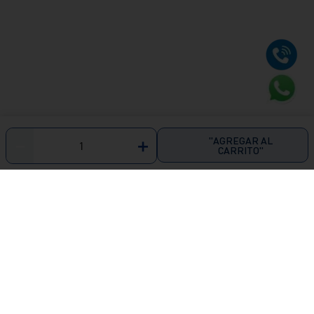
"AGREGAR AL
－
＋
CARRITO"