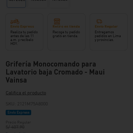
Envío Express
Retiro en tienda
Envío Regular
Realiza tu pedido
Recoge tu pedido
Entregamos
antes de las 11
gratis en tienda.
pedidos en Lima
a.m. y recíbelo
y provincias.
HOY.
Grifería Monocomando para
Lavatorio baja Cromado - Maui
Vainsa
Califica el producto
SKU
:
2121M75A8000
Envío Express
S/
407
.
90