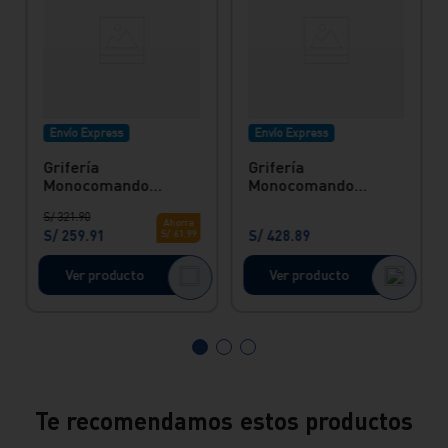
Envío Express
Envío Express
Grifería
Grifería
Monocomando
Monocomando
Lavatorio bajo
lavatorio bajo
S/
321
.
90
cromado Ibiza Vainsa
Chaska Vainsa
Ahorra
S/
259
.
91
S/
428
.
89
S/
61
.
99
Ver producto
Ver producto
Te recomendamos estos productos