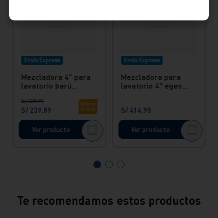
Envío Express
Envío Express
Mezcladora 4" para
Mezcladora para
lavatorio barú
lavatorio 4" egeo
Italgrif
hecho en bronce
S/
239
.
91
Vainsa
Ahorra
S/
239
.
89
S/
414
.
90
S/
0
.
02
Ver producto
Ver producto
Te recomendamos estos productos