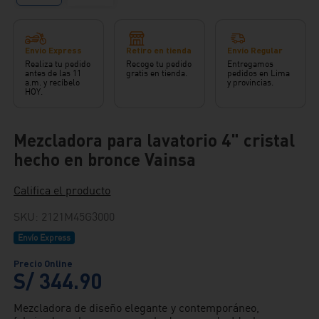
Envío Express
Retiro en tienda
Envío Regular
Realiza tu pedido
Recoge tu pedido
Entregamos
antes de las 11
gratis en tienda.
pedidos en Lima
a.m. y recíbelo
y provincias.
HOY.
Mezcladora para lavatorio 4" cristal
hecho en bronce Vainsa
Califica el producto
SKU
:
2121M45G3000
Envío Express
S/
344
.
90
Mezcladora de diseño elegante y contemporáneo,