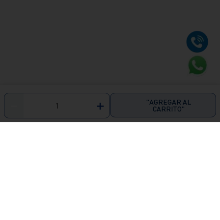
"AGREGAR AL
－
＋
CARRITO"