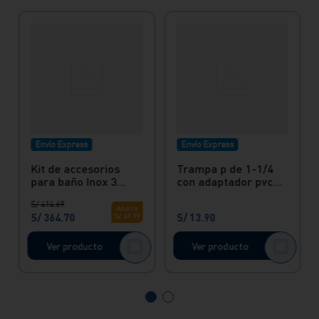
Envío Express
Envío Express
Kit de accesorios
Trampa p de 1-1/4
para baño Inox 3
con adaptador pvc
Piezas: Perchero,
Italgrif
S/
414
.
69
Papelera y Toallero
Ahorra
S/
364
.
70
S/
13
.
90
S/
49
.
99
de barra.
Ver producto
Ver producto