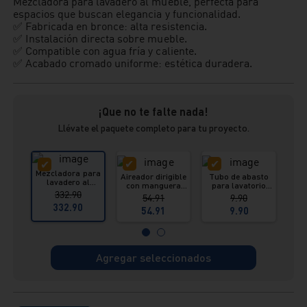
Mezcladora para lavadero al mueble, perfecta para
espacios que buscan elegancia y funcionalidad.
✅ Fabricada en bronce: alta resistencia.
✅ Instalación directa sobre mueble.
✅ Compatible con agua fría y caliente.
✅ Acabado cromado uniforme: estética duradera.
¡Que no te falte nada!
Llévate el paquete completo para tu proyecto.
Mezcladora para
Aireador dirigible
Tubo de abasto
lavadero al
con manguera
para lavatorio
g
mueble aquarius
332.90
flexible de 6cm y
acero inoxidable
pul
54.91
9.90
hecho en bronce
adaptador
con nylon 40 cm
332.90
Vainsa
54.91
9.90
Vainsa
Agregar seleccionados