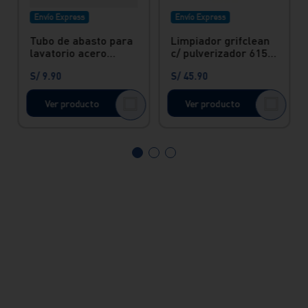
Envío Express
Envío Express
Tubo de abasto para
Limpiador grifclean
lavatorio acero
c/ pulverizador 615
inoxidable con nylon
ml Vainsa
S/
9
.
90
S/
45
.
90
40 cm Vainsa
Ver producto
Ver producto