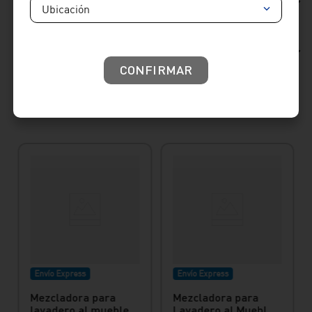
Reseñas
Ubicación
Consideraciones de producto
CONFIRMAR
Productos sugeridos
Envío Express
Envío Express
Mezcladora para
Mezcladora para
lavadero al mueble
Lavadero al Mueble