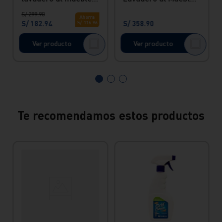
acapulco cromado
Egeo Pico "L" Hecho
S/
299
.
90
Italgrif
en Bronce Vainsa
Ahorra
S/
182
.
94
S/
358
.
90
S/
116
.
96
Ver producto
Ver producto
Te recomendamos estos productos