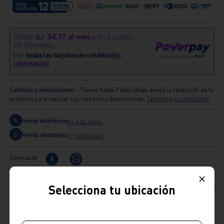
Cambios y devoluciones:
: Tienes hasta 7 días útiles desde la recepción de tu
producto para realizar tus cambios y devoluciones.
Términos y condiciones
Venta telefónica
01 604 4646
Venta whatsapp
01) 604 4646
Comparte
Selecciona tu ubicación
Ficha Técnica