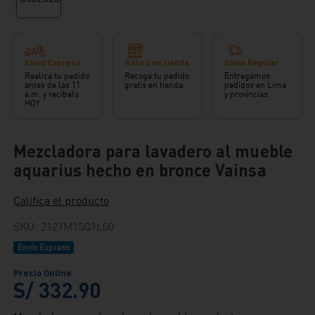
Envío Express
Retiro en tienda
Envío Regular
Realiza tu pedido
Recoge tu pedido
Entregamos
antes de las 11
gratis en tienda.
pedidos en Lima
a.m. y recíbelo
y provincias.
HOY.
Mezcladora para lavadero al mueble
aquarius hecho en bronce Vainsa
Califica el producto
SKU
:
2121M15Q1L00
Envío Express
S/
332
.
90