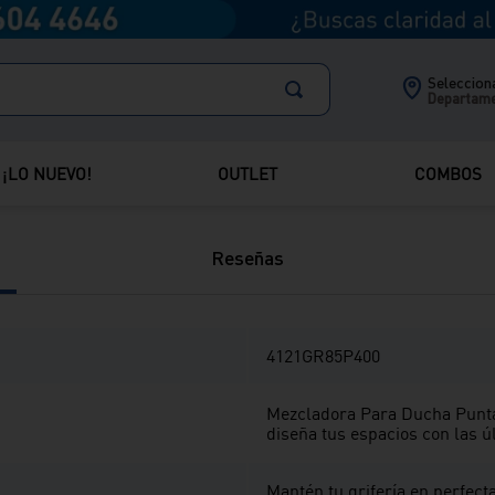
para realizar tu
o en tienda
Envío Regular
Venta telefó
Selecciona
e tu pedido
Entregamos pedidos
Departam
 en tienda.
en Lima y provincias.
Comparte
¡LO NUEVO!
OUTLET
COMBOS
Reseñas
4121GR85P400
Mezcladora Para Ducha Punta
diseña tus espacios con las úl
Mantén tu grifería en perfec