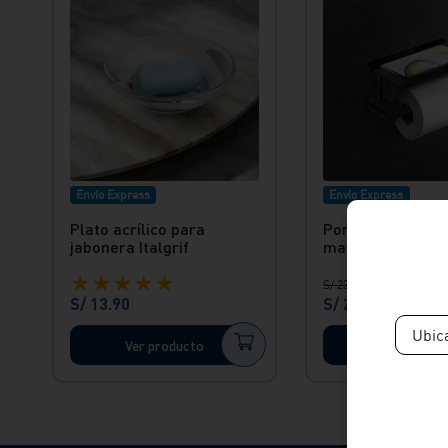
Envío Express
Envío Express
Plato acrílico para
Porta papel c/re
jabonera Italgrif
martini black Va
★
★
★
★
★
S/
239
.
91
S/
13
.
90
S/
203
.
92
Ubic
Ver producto
Ver produc