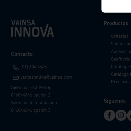
Productos
Griferías
Sanitario
Accesorio
Contacto
Gasfitería
Catálogo 
(01) 604 4646
Catálogo I
ventasonline@vainsa.com
Preciazos
Servicio Post Venta
016044646 opción 2
Síguenos
Servicio de Instalación
016044646 opción 3