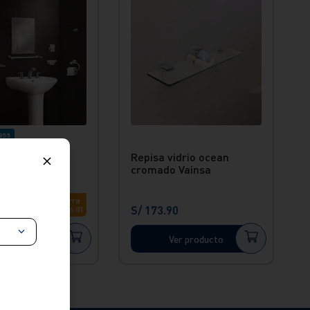
ess
Repisa vidrio ocean
 klass (7 und)
cromado Vainsa
 Vainsa
Ahorra
9
S/
173
.
90
S/
186
.
01
er producto
Ver producto