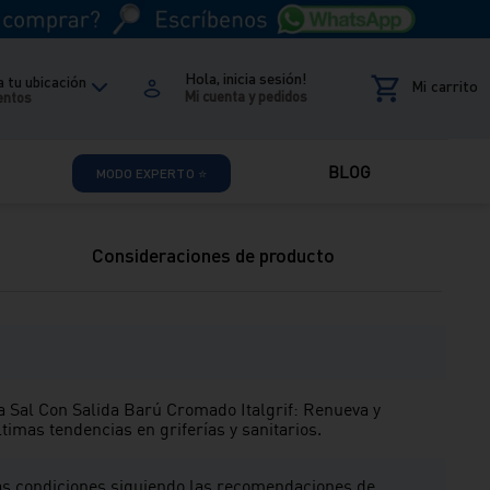
s cambios y devoluciones.
Términos y condiciones
nica
Venta whatsapp
01 604 4646
01) 604 4646
Hola, inicia sesión!
 tu ubicación
entos
BLOG
MODO EXPERTO ⭐
Consideraciones de producto
 Sal Con Salida Barú Cromado Italgrif: Renueva y
timas tendencias en griferías y sanitarios.
tas condiciones siguiendo las recomendaciones de