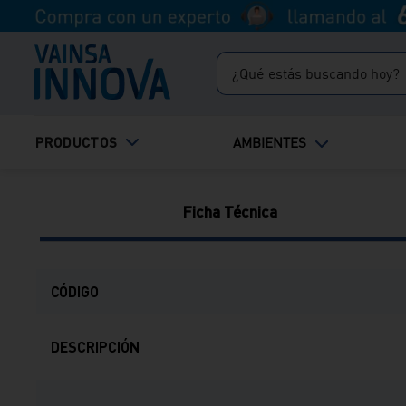
Envío Express
Retir
¿Qué estás buscando hoy?
Realiza tu pedido
Recog
antes de las 11 a.m. y
gratis
recíbelo HOY.
TÉRMINOS MÁS BUSCADOS
PRODUCTOS
AMBIENTES
1
.
inodoro
2
.
lavadero
Ficha Técnica
3
.
ducha
4
.
bali
CÓDIGO
DESCRIPCIÓN