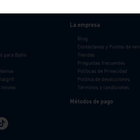
La empresa
Blog
s
Contáctanos y Puntos de ven
s para Baño
Tiendas
Preguntas frecuentes
Vainsa
Políticas de Privacidad
talgrif
Política de devoluciones
 Innova
Términos y condiciones
Métodos de pago