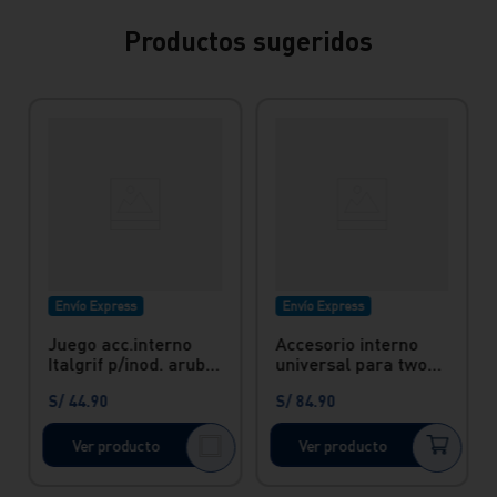
Productos sugeridos
Envío Express
Envío Express
Juego acc.interno
Accesorio interno
Italgrif p/inod. aruba
universal para two
Italgrif
piece botonera doble
S/
44
.
90
S/
84
.
90
Ver producto
Ver producto