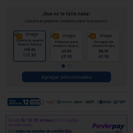
¡Que no te falte nada!
Llévate el paquete completo para tu proyecto.
Lavatorio avante
Pedestal para
Desagüe de
D
blanco Vainsa
lavatorio Quarzo
lavatorio tipo
pu
115.90
blanco - Vainsa
push con rebose
c
69.90
80.90
1¼”x 8” (3,18 cm x
r
115.90
69.90
69.90
20 cm)
lava
Agregar seleccionados