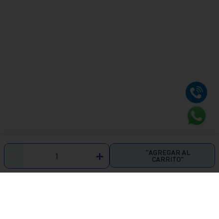
"AGREGAR AL
－
＋
CARRITO"