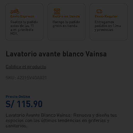
Envío Express
Retiro en tienda
Envío Regular
Realiza tu pedido
Recoge tu pedido
Entregamos
antes de las 11
gratis en tienda.
pedidos en Lima
a.m. y recíbelo
y provincias.
HOY.
Lavatorio avante blanco Vainsa
Califica el producto
SKU
:
4221SV40A021
S/
115
.
90
Lavatorio Avante Blanco Vainsa: Renueva y diseña tus
espacios con las últimas tendencias en griferías y
sanitarios.