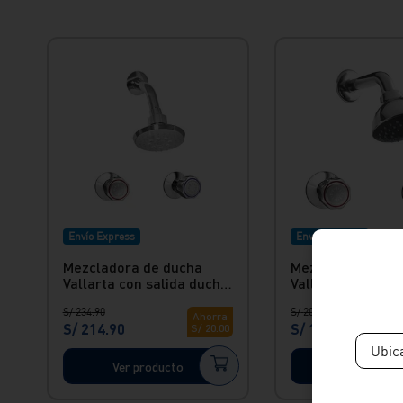
Envío Express
Envío Express
Mezcladora de ducha
Mezcladora de d
Vallarta con salida ducha
Vallarta con salida Barú -
Buzios Light
Cromada Italgrif
S/
234
.
90
S/
204
.
90
Ahorra
S/
214
.
90
S/
189
.
90
S/
20
.
00
Ubic
Ver producto
Ver produc