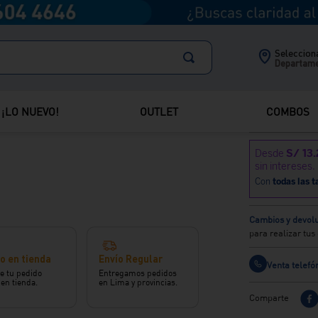
Selecciona
Departam
¡LO NUEVO!
OUTLET
COMBOS
Cambios y devolu
para realizar tu
o en tienda
Envío Regular
Venta telefó
e tu pedido
Entregamos pedidos
 en tienda.
en Lima y provincias.
Comparte