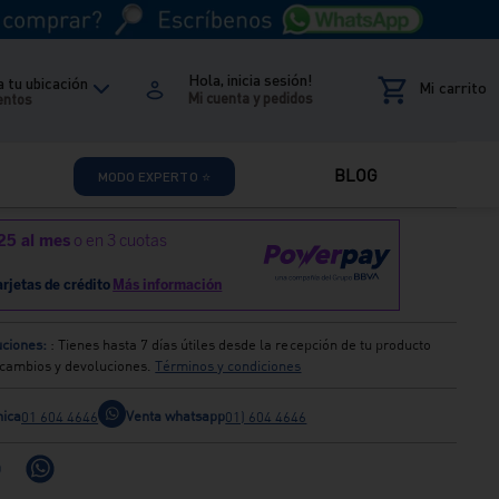
cm x 28 cm
Agregar seleccionados
Hola, inicia sesión!
 tu ubicación
entos
BLOG
MODO EXPERTO ⭐
ciones:
: Tienes hasta 7 días útiles desde la recepción de tu producto
s cambios y devoluciones.
Términos y condiciones
nica
Venta whatsapp
01 604 4646
01) 604 4646