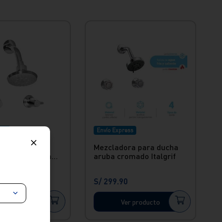
ess
Envío Express
ora de ducha
Mezcladora para ducha
nco con salida
aruba cromado Italgrif
zios Light
0
S/
299
.
90
er producto
Ver producto