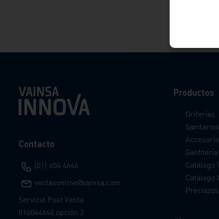
Productos
Griferías
Sanitario
Accesorio
Contacto
Gasfitería
Catálogo 
(01) 604 4646
Catálogo I
ventasonline@vainsa.com
Preciazos
Servicio Post Venta
016044646 opción 2