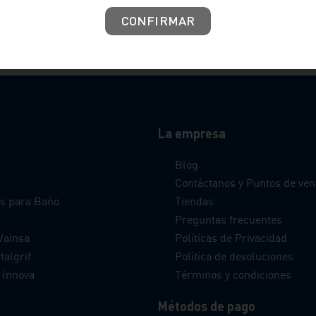
CONFIRMAR
La empresa
Blog
s
Contáctanos y Puntos de ven
s para Baño
Tiendas
Preguntas frecuentes
Vainsa
Políticas de Privacidad
talgrif
Política de devoluciones
 Innova
Términos y condiciones
Métodos de pago