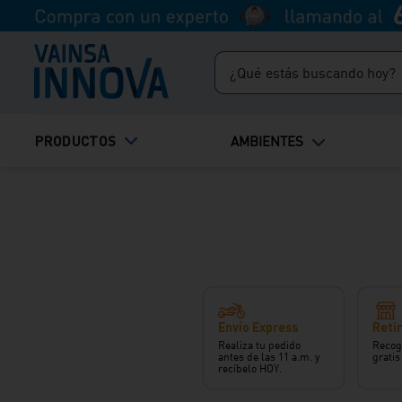
¿Qué estás buscando hoy?
TÉRMINOS MÁS BUSCADOS
PRODUCTOS
AMBIENTES
1
.
inodoro
2
.
lavadero
3
.
ducha
4
.
bali
Envío Express
Retir
Realiza tu pedido
Recog
antes de las 11 a.m. y
gratis
recíbelo HOY.