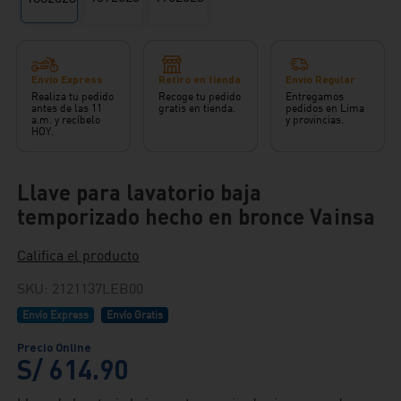
Envío Express
Retiro en tienda
Envío Regular
Realiza tu pedido
Recoge tu pedido
Entregamos
antes de las 11
gratis en tienda.
pedidos en Lima
a.m. y recíbelo
y provincias.
HOY.
Llave para lavatorio baja
temporizado hecho en bronce Vainsa
Califica el producto
SKU
:
2121137LEB00
Envío Express
Envío Gratis
S/
614
.
90