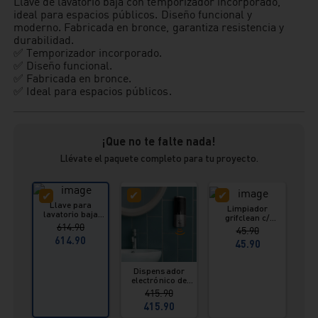
Llave de lavatorio baja con temporizador incorporado,
ideal para espacios públicos. Diseño funcional y
moderno. Fabricada en bronce, garantiza resistencia y
durabilidad.
✅ Temporizador incorporado.
✅ Diseño funcional.
✅ Fabricada en bronce.
✅ Ideal para espacios públicos.
¡Que no te falte nada!
Llévate el paquete completo para tu proyecto.
Llave para
Limpiador
lavatorio baja
grifclean c/
temporizado
614.90
pulverizador 615
45.90
hecho en bronce
ml Vainsa
614.90
Vainsa
45.90
Dispensador
S
electrónico de
dec
baño a la pared
i
415.90
Vainsa
415.90