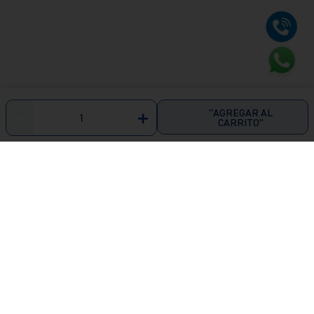
"AGREGAR AL
－
＋
CARRITO"