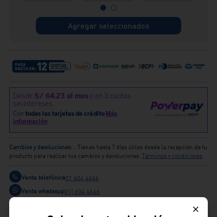
Agregar seleccionados
Cambios y devoluciones:
: Tienes hasta 7 días útiles desde la recepción de tu
producto para realizar tus cambios y devoluciones.
Términos y condiciones
Venta telefónica
01 604 4646
Venta whatsapp
01) 604 4646
Comparte