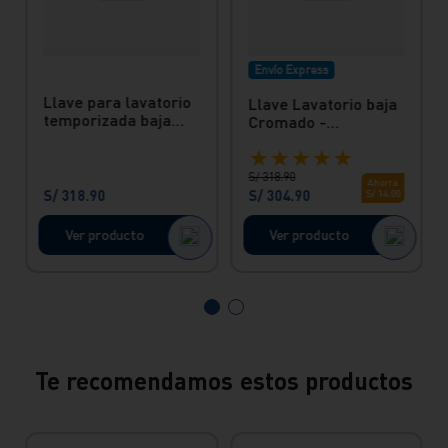
Envío Express
Llave para lavatorio
Llave Lavatorio baja
temporizada baja
Cromado -
Inox Vainsa
Temporizada Vainsa
★
★
★
★
★
S/
318
.
90
Ahorra
S/
318
.
90
S/
304
.
90
S/
14
.
00
Ver producto
Ver producto
Te recomendamos estos productos