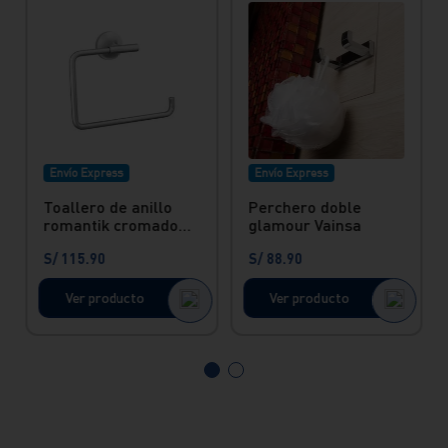
Envío Express
Envío Express
Toallero de anillo
Perchero doble
romantik cromado
glamour Vainsa
Vainsa
S/
115
.
90
S/
88
.
90
Ver producto
Ver producto