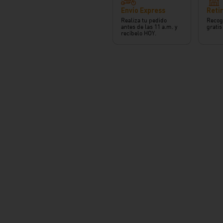
Envío Express
Retir
Realiza tu pedido
Recog
antes de las 11 a.m. y
gratis
recíbelo HOY.