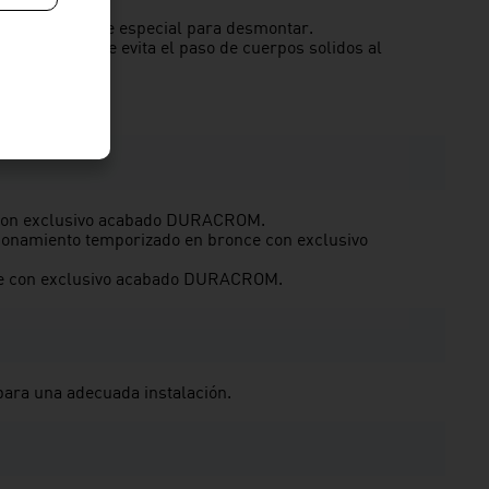
n botón.
ico incluye llave especial para desmontar.
ipropileno, que evita el paso de cuerpos solidos al
dable: 20 PSI.
G ½”.
 con exclusivo acabado DURACROM.
ionamiento temporizado en bronce con exclusivo
nce con exclusivo acabado DURACROM.
 para una adecuada instalación.