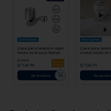
Envío Express
Envío Express
Llave para lavatorio egeo
Llave para lavat
hecho en bronce Vainsa
cristal hecho en
Vainsa
S/
172
.
91
Ahorra
S/
149
.
90
S/
164
.
91
S/
23
.
01
Ver producto
Ver produc