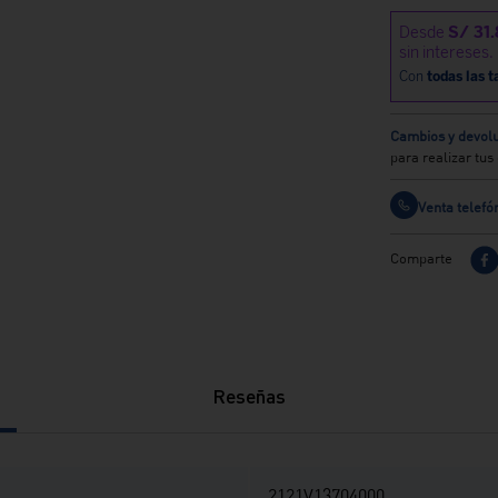
Cambios y devolu
para realizar tu
Venta telefó
Comparte
Reseñas
2121V13704000