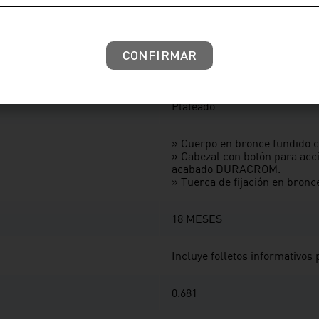
» Accionamiento mecánico co
» Aireador de tipo antivandál
» Filtro anti-impurezas de pol
sistema temporizado.
CONFIRMAR
» Presión de trabajo recomen
» Conexión al punto de agua 
Plateado
» Cuerpo en bronce fundido
» Cabezal con botón para acc
acabado DURACROM.
» Tuerca de fijación en bro
18 MESES
Incluye folletos informativos
0.681