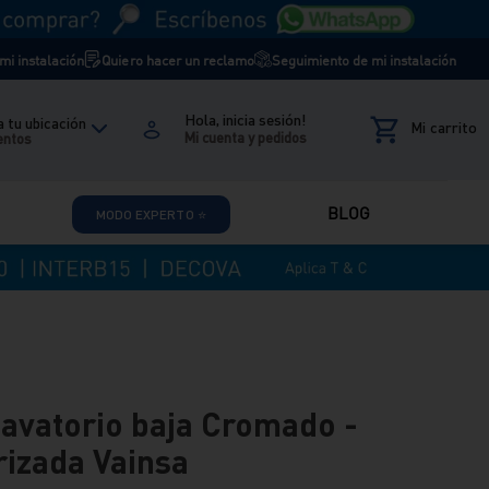
i instalación
Quiero hacer un reclamo
Seguimiento de mi instalación
Hola, inicia sesión!
 tu ubicación
entos
BLOG
MODO EXPERTO ⭐
Lavatorio baja Cromado -
izada Vainsa