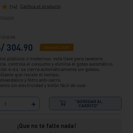
★
★
Califica el producto
(
14
)
704000
/
318
.
90
S/
304
.
90
Ahorra
S/
14
.
00
ños públicos o modernos: esta llave para lavatorio
cia, controla el consumo y elimina el goteo automático.
ón 4–6 s: se cierra automáticamente sin goteos.
llante que resiste el tiempo.
ivandálico y filtro anti-sarro.
nto sin electricidad y botón fácil de usar.
"AGREGAR AL
＋
CARRITO"
¡Que no te falte nada!