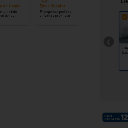
Llé
o en tienda
Envío Regular
e tu pedido
Entregamos pedidos
 en tienda.
en Lima y provincias.
❮
Lla
baj
T