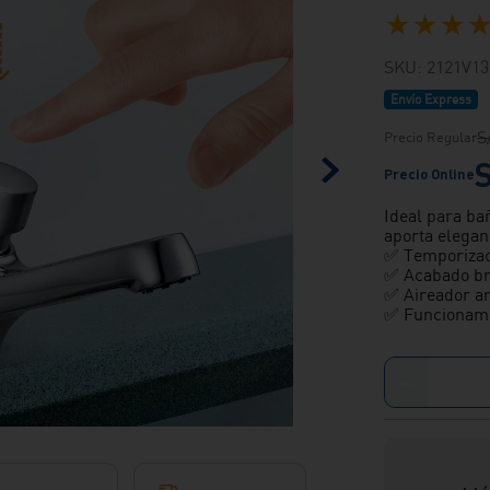
★
★
★
SKU
:
2121V13
Envío Express
S
Ideal para ba
aporta elegan
✅ Temporizaci
✅ Acabado bri
✅ Aireador ant
✅ Funcionamie
－