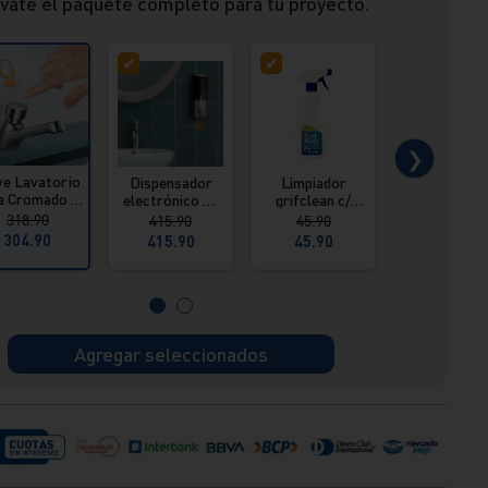
vate el paquete completo para tu proyecto.
❯
ve Lavatorio
Dispensador
Limpiador
Sumidero 
a Cromado -
electrónico de
grifclean c/
decorativ
emporizada
baño a la pared
pulverizador
acero ino
318.90
415.90
45.90
206.90
Vainsa
Vainsa
615 ml Vainsa
Vainsa
304.90
415.90
45.90
194.90
Agregar seleccionados