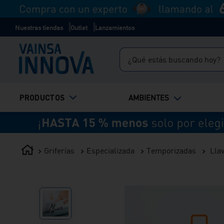
Nuestras tiendas
Outlet
Lanzamientos
¿Qué estás buscando hoy?
TÉRMINOS MÁS BUSCADOS
PRODUCTOS
AMBIENTES
1
.
inodoro
2
.
ducha
3
.
lavadero
Griferías
Especializada
Temporizadas
Lla
4
.
bali