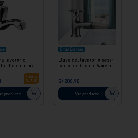
ess
Envío Express
ra lavatorio
Llave del lavatorio sestri
 hecho en bronce
hecho en bronce Vainsa
Ahorra
0
S/
200
.
90
S/
8
.
00
er producto
Ver producto