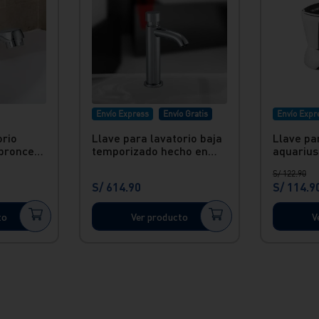
Envío Express
Envío Gratis
Envío Expr
orio
Llave para lavatorio baja
Llave pa
 bronce
temporizado hecho en
aquarius
bronce Vainsa
Vainsa
S/
122
.
90
S/
614
.
90
S/
114
.
9
to
Ver producto
V