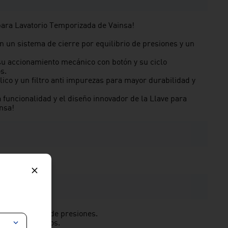
para Lavatorio Temporizada de Vainsa!
 un sistema de cierre por equilibrio de presiones y un
su accionamiento mecánico con botón y su ciclo
s.
lico y un filtro anti impurezas para mayor durabilidad y
 funcionalidad y el diseño innovador de la Llave para
nsa!
or equilibrio de presiones.
e 4 – 6 segundos.