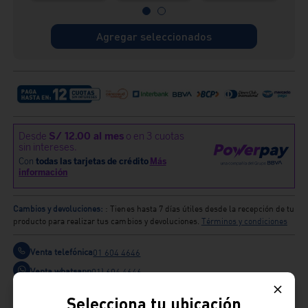
Agregar seleccionados
Cambios y devoluciones:
: Tienes hasta 7 días útiles desde la recepción de tu
producto para realizar tus cambios y devoluciones.
Términos y condiciones
Venta telefónica
01 604 4646
Venta whatsapp
01) 604 4646
Selecciona tu ubicación
Comparte