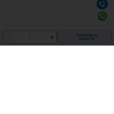
"AGREGAR AL
－
＋
CARRITO"