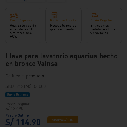
Envío Express
Retiro en tienda
Envío Regular
Realiza tu pedido
Recoge tu pedido
Entregamos
antes de las 11
gratis en tienda.
pedidos en Lima
a.m. y recíbelo
y provincias.
HOY.
Llave para lavatorio aquarius hecho
en bronce Vainsa
Califica el producto
SKU
:
2121M31Q1000
Envío Express
S/
122
.
90
S/
114
.
90
Ahorra
S/
8
.
00