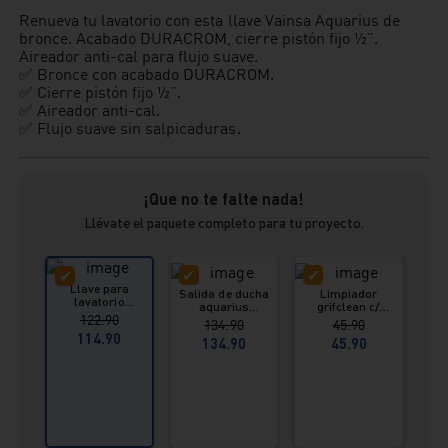
Renueva tu lavatorio con esta llave Vainsa Aquarius de
bronce. Acabado DURACROM, cierre pistón fijo ½”.
Aireador anti-cal para flujo suave.
✅ Bronce con acabado DURACROM.
✅ Cierre pistón fijo ½”.
✅ Aireador anti-cal.
✅ Flujo suave sin salpicaduras.
¡Que no te falte nada!
Llévate el paquete completo para tu proyecto.
Llave para
Salida de ducha
Limpiador
lavatorio
aquarius
grifclean c/
aquarius hecho
122.90
cromado Vainsa
pulverizador 615
134.90
45.90
en bronce Vainsa
ml Vainsa
114.90
134.90
45.90
S
re
i