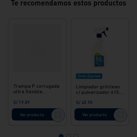
Te recomendamos estos productos
Envío Express
Trampa P corrugada
Limpiador grifclean
ultra flexible
c/ pulverizador 615
universal
ml Vainsa
S/
19
.
89
S/
45
.
90
Ver producto
Ver producto