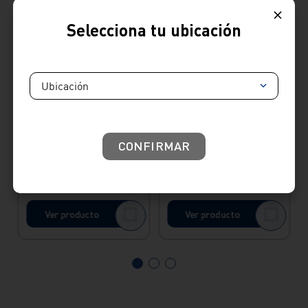
Selecciona tu ubicación
Ubicación
Envío Express
Envío Express
CONFIRMAR
Llave para lavadero
Llave para bar al
a la pared barú
mueble cancun
cromado Italgrif
cromado Italgrif
S/
147
.
90
S/
193
.
90
Ver producto
Ver producto