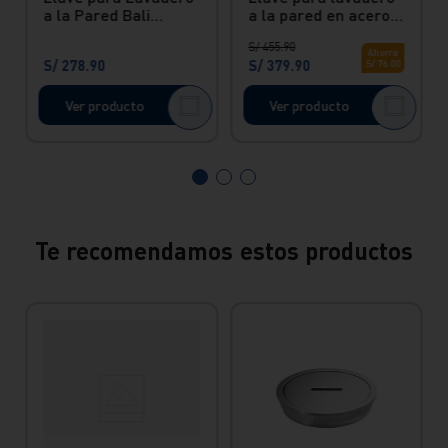
a la Pared Bali
a la pared en acero
C/Pico B Inox Vainsa
inox Vainsa
S/
455
.
90
Ahorra
S/
278
.
90
S/
379
.
90
S/
76
.
00
Ver producto
Ver producto
Te recomendamos estos productos