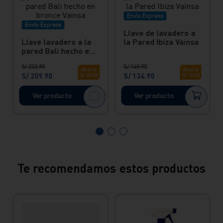
Envío Express
Envío Express
Llave lavadero a la
Llave de lavadero a
pared Bali hecho en
la Pared Ibiza Vainsa
bronce Vainsa
S/
233
.
90
S/
149
.
90
Ahorra
Ahorra
S/
209
.
90
S/
134
.
90
S/
24
.
00
S/
15
.
00
Ver producto
Ver producto
Te recomendamos estos productos