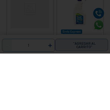
"AGREGAR AL
－
＋
CARRITO"
Envío Express
Trampa P corrugada
Limpiador grifclean
ultra flexible
c/ pulverizador 615
universal
ml Vainsa
S/
19
.
89
S/
45
.
90
Ver producto
Ver producto