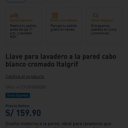
Envío Express
Retiro en tienda
Envío Regular
Realiza tu pedido
Recoge tu pedido
Entregamos
antes de las 11
gratis en tienda.
pedidos en Lima
a.m. y recíbelo
y provincias.
HOY.
Llave para lavadero a la pared cabo
blanco cromado Italgrif
Califica el producto
SKU
:
4121GR00Q000
Envío Express
S/
159
.
90
Diseño moderno a la pared, ideal para lavaderos que