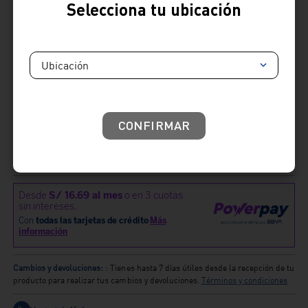
Selecciona tu ubicación
+
+
Ubicación
ver más
ver más
Total:
S/
214.70
Añadir repuesto
S/
214.70
CONFIRMAR
Cambios y devoluciones:
: Tienes hasta 7 días útiles desde la recepción de tu
producto para realizar tus cambios y devoluciones.
Términos y condiciones