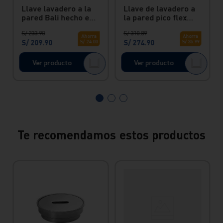
Llave lavadero a la
Llave de lavadero a
pared Bali hecho en
la pared pico flex
bronce Vainsa
negro bali Vainsa
S/
233
.
90
S/
310
.
89
Ahorra
Ahorra
S/
209
.
90
S/
274
.
90
S/
24
.
00
S/
35
.
99
Ver producto
Ver producto
Te recomendamos estos productos