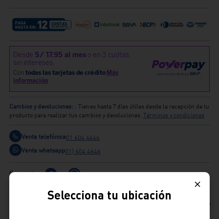
Cambios y devoluciones:
: Tienes hasta 7 días útiles desde la recepción de tu
producto para realizar tus cambios y devoluciones.
Términos y condiciones
Venta telefónica
01 604 4646
Venta whatsapp
01) 604 4646
Comparte
Selecciona tu ubicación
Ficha Técnica