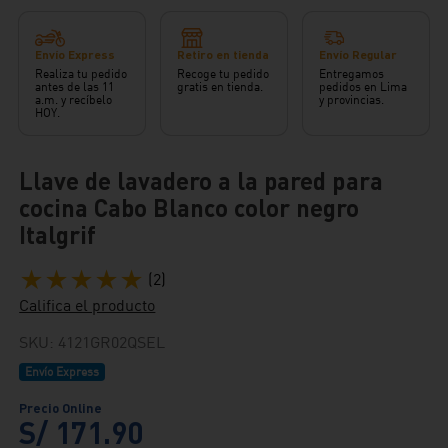
Envío Express
Retiro en tienda
Envío Regular
Realiza tu pedido
Recoge tu pedido
Entregamos
antes de las 11
gratis en tienda.
pedidos en Lima
a.m. y recíbelo
y provincias.
HOY.
Llave de lavadero a la pared para
cocina Cabo Blanco color negro
Italgrif
★
★
★
★
★
(
2
)
Califica el producto
SKU
:
4121GR02QSEL
Envío Express
S/
171
.
90