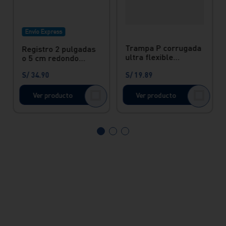
Envío Express
Trampa P corrugada
Registro 2 pulgadas
ultra flexible
o 5 cm redondo
universal
acero inox Vainsa
S/
34
.
90
S/
19
.
89
Ver producto
Ver producto