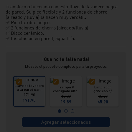
Transforma tu cocina con esta llave de lavadero negra
de pared. Su pico flexible y 2 funciones de chorro
(aireado y lluvia) la hacen muy versátil.
✅ Pico flexible negro.
✅ 2 funciones de chorro (aireado/lluvia).
✅ Disco cerámico.
✅ Instalación en pared, agua fría.
¡Que no te falte nada!
Llévate el paquete completo para tu proyecto.
Llave de lavadero
Trampa P
Limpiador
a la pared para
corrugada ultra
grifclean c/
re
cocina Cabo
171.90
flexible universal
pulverizador 615
i
19.89
45.90
Blanco color
ml Vainsa
171.90
negro Italgrif
19.89
45.90
Agregar seleccionados