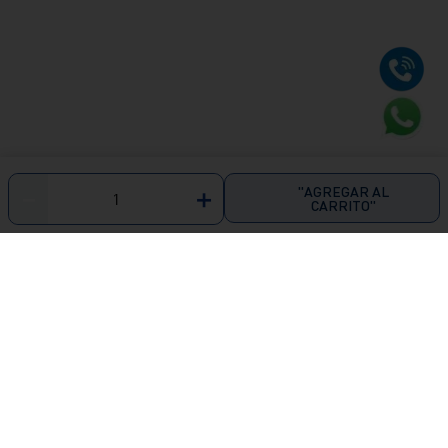
"AGREGAR AL
－
＋
CARRITO"