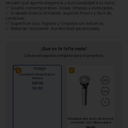
versátil que aporta elegancia y funcionalidad a tu baño.
✅ Diseño contemporáneo: líneas limpias y estilizadas.
✅ Acabado blanco brillante: aspecto fresco y fácil de
combinar.
✅ Superficie lisa: higiene y limpieza sin esfuerzo.
✅ Material resistente: durabilidad garantizada.
¡Que no te falte nada!
Llévate el paquete completo para tu proyecto.
Lavatorio ibiza blanco
Vainsa
107.90
99.90
Desagüe tipo push de bronce
cromado con rebose para
lavatorio 1 ¼” x 8”
88.90