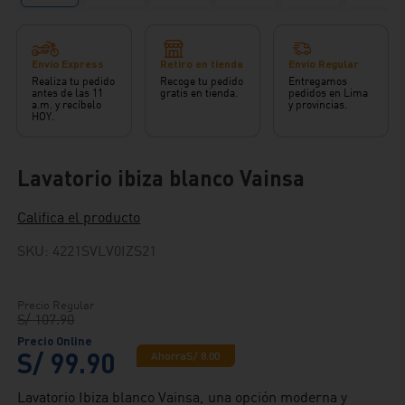
Envío Express
Retiro en tienda
Envío Regular
Realiza tu pedido
Recoge tu pedido
Entregamos
antes de las 11
gratis en tienda.
pedidos en Lima
a.m. y recíbelo
y provincias.
HOY.
Lavatorio ibiza blanco Vainsa
Califica el producto
SKU
:
4221SVLV0IZS21
S/
107
.
90
S/
99
.
90
Ahorra
S/
8
.
00
Lavatorio Ibiza blanco Vainsa, una opción moderna y