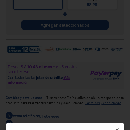
88.90
Agregar seleccionados
Cambios y devoluciones:
: Tienes hasta 7 días útiles desde la recepción de tu
producto para realizar tus cambios y devoluciones.
Términos y condiciones
Venta telefónica
01 604 4646
Venta whatsapp
01) 604 4646