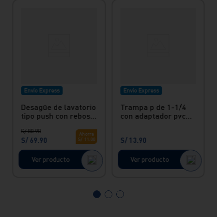
Envío Express
Envío Express
Desagüe de lavatorio
Trampa p de 1-1/4
tipo push con rebose
con adaptador pvc
1¼”x 8” (3,18 cm x
Italgrif
S/
80
.
90
20 cm)
Ahorra
S/
69
.
90
S/
13
.
90
S/
11
.
00
Ver producto
Ver producto