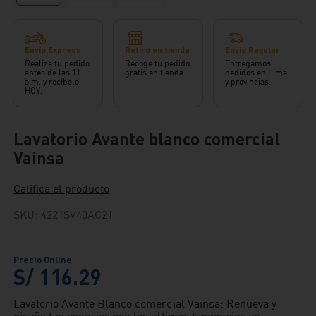
Envío Express
Retiro en tienda
Envío Regular
Realiza tu pedido
Recoge tu pedido
Entregamos
antes de las 11
gratis en tienda.
pedidos en Lima
a.m. y recíbelo
y provincias.
HOY.
Lavatorio Avante blanco comercial
Vainsa
Califica el producto
SKU
:
4221SV40AC21
S/
116
.
29
Lavatorio Avante Blanco comercial Vainsa: Renueva y
diseña tus espacios con las últimas tendencias en