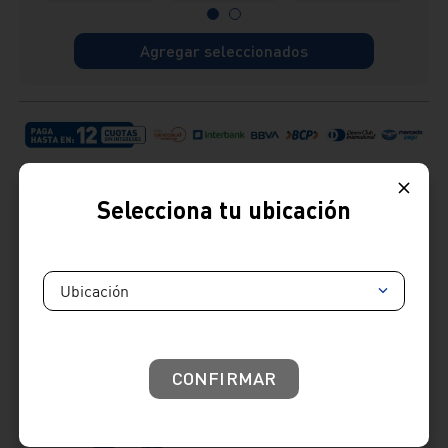
Agregar seleccionados
Selecciona tu ubicación
Ubicación
Cambios y devoluciones:
: Tienes hasta 7 días útiles desde la recepción de tu
producto para realizar tus cambios y devoluciones.
Términos y condiciones
Venta telefónica
01 604 4646
CONFIRMAR
Venta whatsapp
01) 604 4646
Comparte