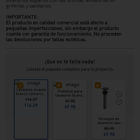
griferías y sanitarios.
IMPORTANTE:
El producto en calidad comercial está afecto a
pequeñas imperfecciones, sin embargo el producto
cuenta con garantía de funcionamiento. No proceden
las devoluciones por fallas estéticas.
¡Que no te falte nada!
Llévate el paquete completo para tu proyecto.
Lavatorio Avante
Pedestal para
blanco comercial
lavatorio Quarzo
Vainsa
116.29
blanco - Vainsa
69.90
116.29
69.90
Desagüe de
D
lavatorio tipo
pu
push con rebose
c
80.90
1¼”x 8” (3,18 cm x
r
69.90
20 cm)
lava