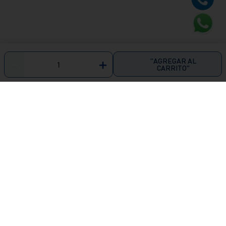
"AGREGAR AL
－
＋
CARRITO"