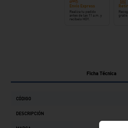
Envío Express
Retir
Realiza tu pedido
Recog
antes de las 11 a.m. y
gratis
recíbelo HOY.
Ficha Técnica
CÓDIGO
DESCRIPCIÓN