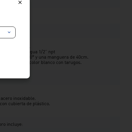
 fugas de agua.
n al punto de agua 1/2” npt
 rotación de 360° y una manguera de 40cm.
n capuchón de color blanco con tarugos.
acero inoxidable.
con cubierta de plástico.
oro incluye: