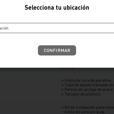
Vainsa
Selecciona tu ubicación
Vainsa
Kit Instalación
ación
» Anillo de cera que previene
» Tubo de abasto con conexió
y 7/8“ con tuerca hembra con
CONFIRMAR
» Perno de anclaje al piso co
Blanco
» Anillo de cera de parafina.
» Tubo de abasto trenzado en 
» Pernos de anclaje de acero 
» Tarugos de plástico.
» Kit de instalación para inod
- Anillo de cera sin guía.