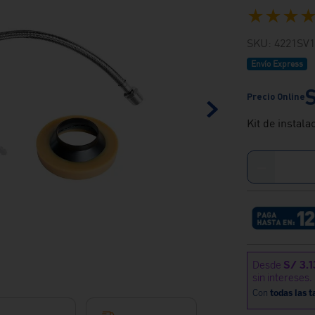
★
★
★
SKU
:
4221SV1
Envío Express
Kit de instal
－