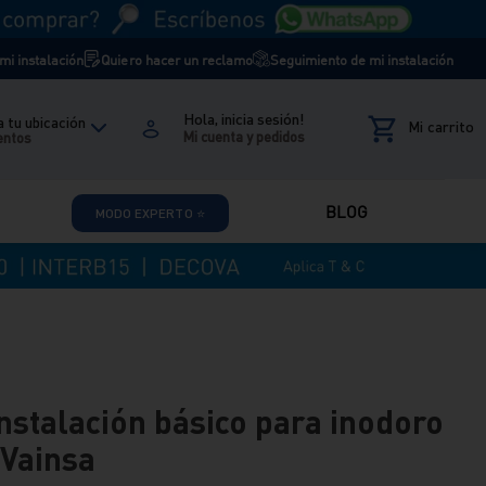
i instalación
Quiero hacer un reclamo
Seguimiento de mi instalación
Hola, inicia sesión!
 tu ubicación
entos
BLOG
MODO EXPERTO ⭐
instalación básico para inodoro
 Vainsa