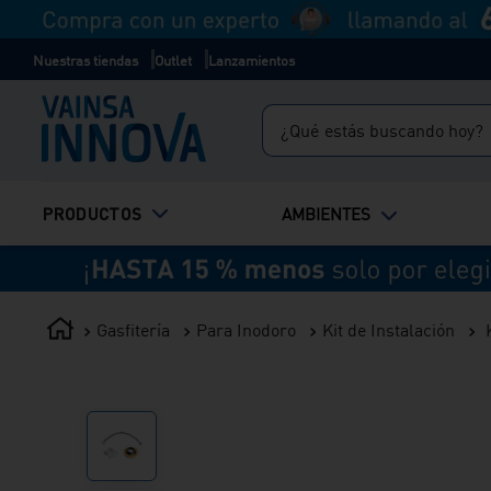
Nuestras tiendas
Outlet
Lanzamientos
¿Qué estás buscando hoy?
TÉRMINOS MÁS BUSCADOS
PRODUCTOS
AMBIENTES
1
.
inodoro
2
.
ducha
3
.
lavadero
Gasfitería
Para Inodoro
Kit de Instalación
4
.
bali