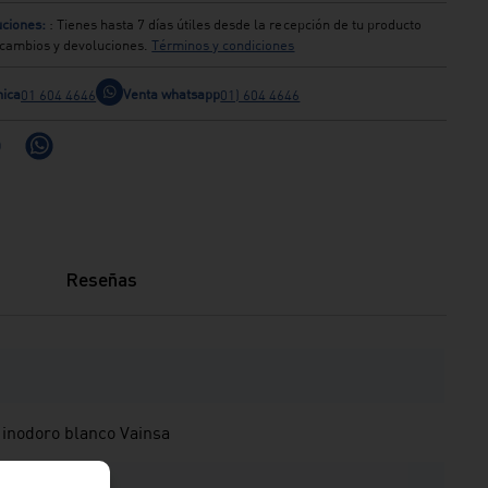
ciones:
: Tienes hasta 7 días útiles desde la recepción de tu producto
s cambios y devoluciones.
Términos y condiciones
nica
Venta whatsapp
01 604 4646
01) 604 4646
Reseñas
a inodoro blanco Vainsa