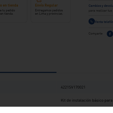
o en tienda
Envío Regular
Cambios y devolu
e tu pedido
Entregamos pedidos
para realizar tu
 en tienda.
en Lima y provincias.
Venta telefó
Comparte
4221SV170021
Kit de instalación básico par