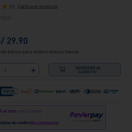
★
★
Califica el producto
(
1
)
70021
S/
29
.
90
ación básico para inodoro blanco Vainsa
"AGREGAR AL
＋
CARRITO"