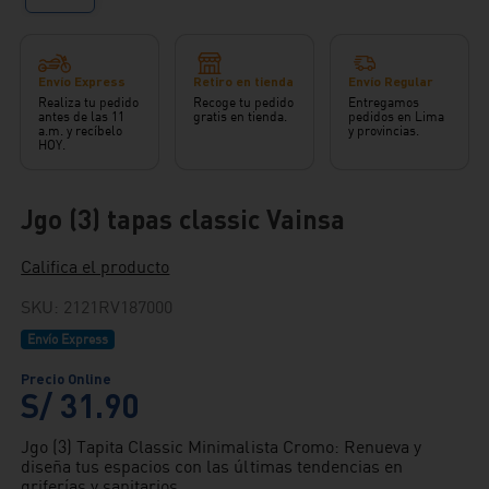
Envío Express
Retiro en tienda
Envío Regular
Realiza tu pedido
Recoge tu pedido
Entregamos
antes de las 11
gratis en tienda.
pedidos en Lima
a.m. y recíbelo
y provincias.
HOY.
Jgo (3) tapas classic Vainsa
Califica el producto
SKU
:
2121RV187000
Envío Express
S/
31
.
90
Jgo (3) Tapita Classic Minimalista Cromo: Renueva y
diseña tus espacios con las últimas tendencias en
griferías y sanitarios.