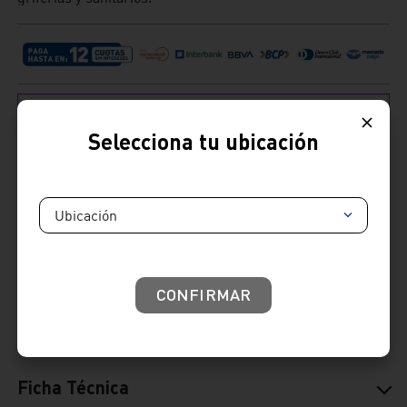
Selecciona tu ubicación
Cambios y devoluciones:
: Tienes hasta 7 días útiles desde la recepción de tu
Ubicación
producto para realizar tus cambios y devoluciones.
Términos y condiciones
Venta telefónica
01 604 4646
Venta whatsapp
01) 604 4646
CONFIRMAR
Comparte
Ficha Técnica