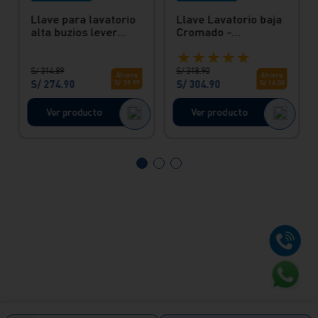
Llave para lavatorio
Llave Lavatorio baja
alta buzios lever
Cromado -
cromado Italgrif
Temporizada Vainsa
★
★
★
★
★
S/
314
.
89
S/
318
.
90
Ahorra
Ahorra
S/
274
.
90
S/
304
.
90
S/
39
.
99
S/
14
.
00
Ver producto
Ver producto