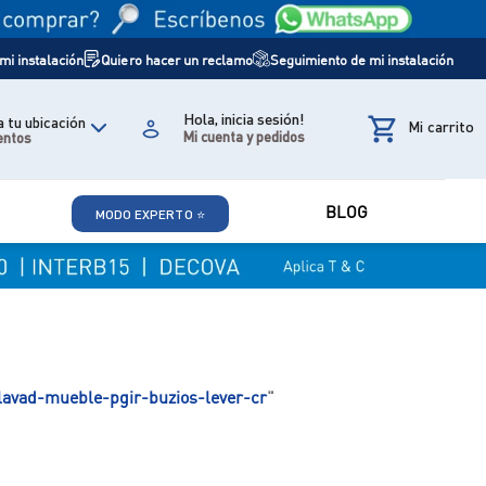
i instalación
Quiero hacer un reclamo
Seguimiento de mi instalación
Hola, inicia sesión!
 tu ubicación
entos
BLOG
MODO EXPERTO ⭐
lavad-mueble-pgir-buzios-lever-cr
"