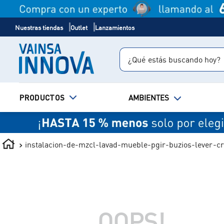
Nuestras tiendas
Outlet
Lanzamientos
¿Qué estás buscando hoy?
TÉRMINOS MÁS BUSCADOS
PRODUCTOS
AMBIENTES
1
.
inodoro
2
.
ducha
3
.
lavadero
instalacion-de-mzcl-lavad-mueble-pgir-buzios-lever-cr
4
.
bali
OOPS!