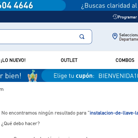
Programar m
Selecciona
Departam
¡LO NUEVO!
OUTLET
COMBOS
om
No encontramos ningún resultado para "
instalacion-de-llave-
¿Qué debo hacer?