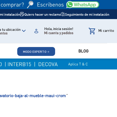
i instalación
Quiero hacer un reclamo
Seguimiento de mi instalación
Hola, inicia sesión!
 tu ubicación
entos
BLOG
MODO EXPERTO ⭐
lavatorio-baja-al-mueble-maui-crom
"