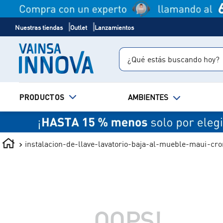
Nuestras tiendas
Outlet
Lanzamientos
¿Qué estás buscando hoy?
TÉRMINOS MÁS BUSCADOS
PRODUCTOS
AMBIENTES
1
.
inodoro
2
.
lavadero
3
.
ducha
instalacion-de-llave-lavatorio-baja-al-mueble-maui-cr
4
.
bali
OOPS!