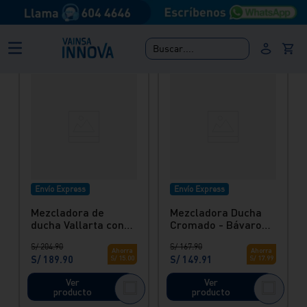
Ver
Ver
producto
producto
Buscar....
Envío Express
Envío Express
Mezcladora de
Mezcladora Ducha
ducha Vallarta con
Cromado - Bávaro
salida Barú -
con salida Barú
S/
204
.
90
S/
167
.
90
Cromada Italgrif
Italgrif
Ahorra
Ahorra
S/
189
.
90
S/
149
.
91
S/
15
.
00
S/
17
.
99
Ver
Ver
producto
producto