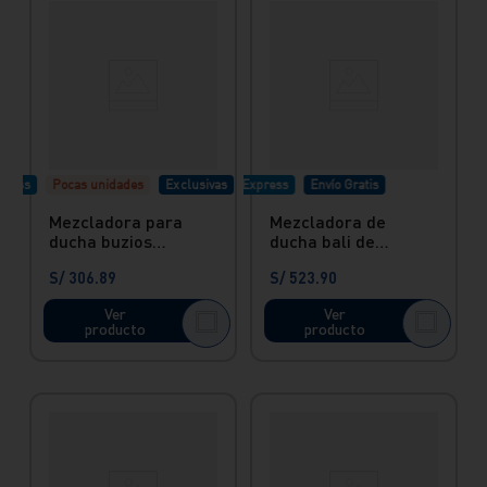
ress
Pocas unidades
Exclusivas
Envío Express
Envío Gratis
Mezcladora para
Mezcladora de
ducha buzios
ducha bali de
cromado Italgrif
sobreponer con
S/
306
.
89
S/
523
.
90
salida gap 12 Vainsa
Ver
Ver
producto
producto