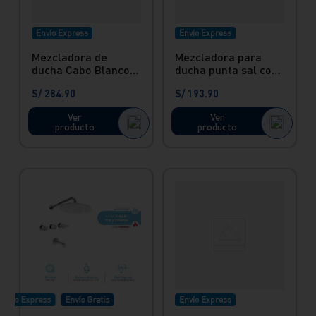
Envío Express
Envío Express
Mezcladora de
Mezcladora para
ducha Cabo Blanco
ducha punta sal con
con salida ducha
salida barú cromado
S/
284
.
90
S/
193
.
90
Buzios Light
Italgrif
Ver
Ver
producto
producto
nvío Express
Envío Gratis
Envío Express