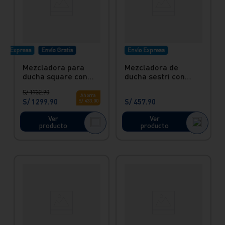
vío Express
Envío Gratis
Envío Express
Mezcladora para
Mezcladora de
ducha square con
ducha sestri con
salida española
salida aquarius
S/
1732
.
90
cuadrada hecho en
hecho en bronce
Ahorra
S/
1299
.
90
S/
457
.
90
S/
433
.
00
bronce Vainsa
Vainsa
Ver
Ver
producto
producto