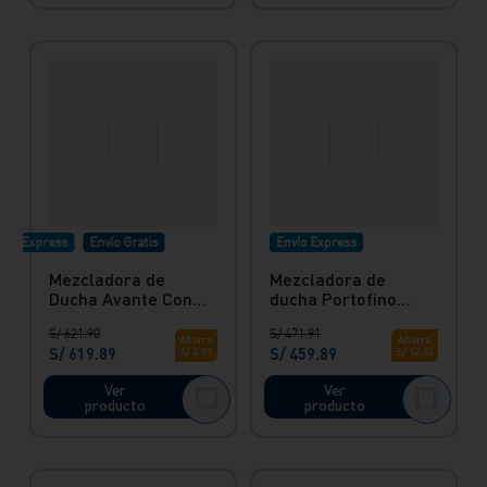
vío Express
Envío Gratis
Envío Express
Mezcladora de
Mezcladora de
Ducha Avante Con
ducha Portofino
Salida Morgan
cromada con salida
S/
621
.
90
S/
471
.
91
Vainsa
morgan
Ahorra
Ahorra
S/
619
.
89
S/
459
.
89
S/
2
.
01
S/
12
.
02
Ver
Ver
producto
producto