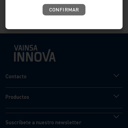
control preciso de la temperatura para una experiencia de baño
insuperable.
CONFIRMAR
Nuestras mezcladoras para ducha combinan funcionalidad avanzada
con diseños elegantes, asegurando que cada momento bajo el agua sea
una experiencia rejuvenecedora.
Contacto
Productos
Suscríbete a nuestro newsletter