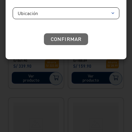
Ubicación
Envío Express
Envío Gratis
Envío Express
CONFIRMAR
Monocomando Para
Llave para lavatorio
Lavatorio Baja En
baja cartagena
Acero Inox Vainsa
cromado Italgrif
S/
561
.
90
S/
188
.
89
Ahorra
Ahorra
S/
339
.
90
S/
159
.
90
S/
222
.
00
S/
28
.
99
Ver
Ver
producto
producto