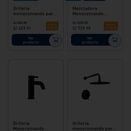
Grifería
Mezcladora
monocomando para
Monocomando
lavatorio - Color
Lavatorio Baja Gold
S/
482
.
90
S/
1259
.
90
negro Bali Vainsa
Cosmopolitan Vainsa
Ahorra
Ahorra
S/
459
.
91
S/
729
.
90
S/
22
.
99
S/
530
.
00
Ver
Ver
producto
producto
Grifería
Grifería
Monocomando
monocomando para