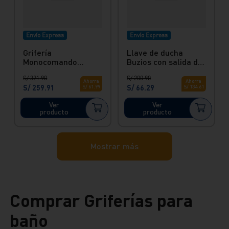
Envío Express
Envío Express
Grifería
Llave de ducha
Monocomando
Buzios con salida de
Lavatorio bajo
ducha Buzios Light
S/
321
.
90
S/
200
.
90
cromado Ibiza Vainsa
Italgrif
Ahorra
Ahorra
S/
259
.
91
S/
66
.
29
S/
61
.
99
S/
134
.
61
Ver
Ver
producto
producto
Mostrar más
Comprar Griferías para
baño