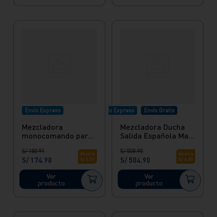
Envío Express
Envío Express
Envío Gratis
Mezcladora
Mezcladora Ducha
monocomando para
Salida Española Maui
lavatorio - Cromada
Black Negro Vainsa
S/
180
.
91
S/
508
.
90
Tahiti Italgrif
Ahorra
Ahorra
S/
174
.
90
S/
504
.
90
S/
6
.
01
S/
4
.
00
Ver
Ver
producto
producto