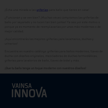
¡Echa una mirada a las
griferías
para baño que tienes en casa!
¿Funcionan y se ven bien? ¡Muchas veces compramos las griferías de
baño por separado y no lucen tan bien juntas! Ya sea por este motivo o
porque ya es momento de reemplazarlas por unas más modernas o de
mejor calidad.
¡Aquí encontrarás las mejores griferías para lavamanos, duchas y
urinarios!
Encuentra en nuestro catálogo griferías para baños modernos, llaves de
ducha con diseños originales, mezcladoras de duchas termostáticas,
griferías para lavatorios de baño, llaves de bidet y más.
¡Que tu baño tenga un toque moderno con nuestros diseños!