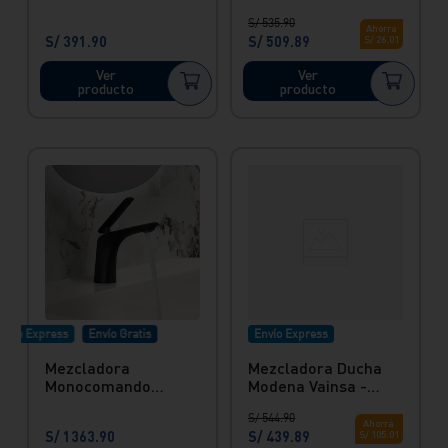
lavatorio baja black
ducha Bali Vainsa -
S/
535
.
90
Bali Vainsa
Color negro con
Ahorra
S/
391
.
90
S/
509
.
89
S/
26
.
01
salida redonda
Ver
Ver
producto
producto
nvío Express
Envío Gratis
Envío Express
Mezcladora
Mezcladora Ducha
Monocomando
Modena Vainsa -
Lavatorio Baja Black
Hecho en Bronce
S/
544
.
90
Cosmopolitan Vainsa
Ahorra
S/
1363
.
90
S/
439
.
89
S/
105
.
01