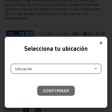
durabilidad. Su estructura robusta y líneas modernas
aportan estilo al lavadero, mientras su kit cerámico de
35 mm garantiza control preciso del caudal y la
temperatura.
Selecciona tu ubicación
Ubicación
Cambios y devoluciones:
: Tienes hasta 7 días útiles desde la recepción de tu
producto para realizar tus cambios y devoluciones.
Términos y condiciones
CONFIRMAR
Venta telefónica
01 604 4646
Venta whatsapp
01) 604 4646
Comparte