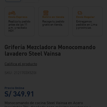
Envío Express
Retiro en tienda
Envío Regular
Realiza tu pedido
Recoge tu pedido
Entregamos
antes de las 11
gratis en tienda.
pedidos en Lima
a.m. y recíbelo
y provincias.
HOY.
Grifería Mezcladora Monocomando
lavadero Steel Vainsa
Califica el producto
SKU
:
2121703X5Z0I
S/
349
.
91
Monocomando de cocina Steel Vainsa en Acero
Inoxidable 304, diseñado para máxima resistencia y